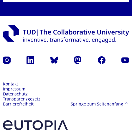
Instagram
LinkedIn
Bluesky
Mastodon
Facebook
Yout
Kontakt
Impressum
Datenschutz
Transparenzgesetz
Springe zum Seitenanfang
Barrierefreiheit