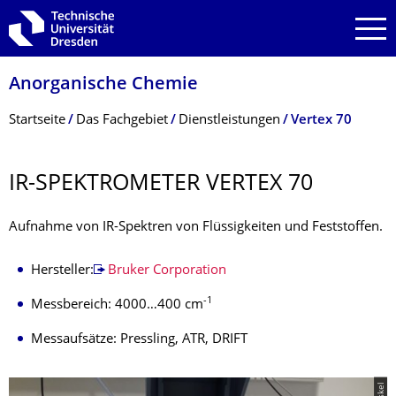
Zur Hauptnavigation springen
Zur Suche springen
Zum Inhalt springen
Anorganische Chemie
Breadcrumb-Menü
Startseite
Das Fachgebiet
Dienstleistungen
Vertex 70
IR-SPEKTROMETER VERTEX 70
Aufnahme von IR-Spektren von Flüssigkeiten und Feststoffen.
Hersteller:
Bruker Corporation
-1
Messbereich: 4000…400 cm
Messaufsätze: Pressling, ATR, DRIFT