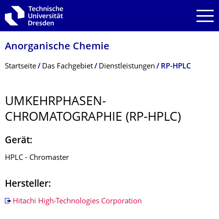
Zur Hauptnavigation springen
Zur Suche springen
Zum Inhalt springen
Anorganische Chemie
Breadcrumb-Menü
Startseite
Das Fachgebiet
Dienstleistungen
RP-HPLC
UMKEHRPHASEN­
CHROMATOGRAPHIE (RP-HPLC)
Gerät:
HPLC - Chromaster
Hersteller:
Hitachi High-Technologies Corporation