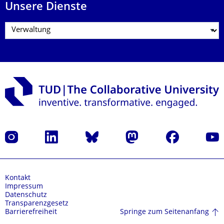
Unsere Dienste
Instagram
LinkedIn
Bluesky
Mastodon
Facebook
Yout
Kontakt
Impressum
Datenschutz
Transparenzgesetz
Springe zum Seitenanfang
Barrierefreiheit