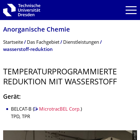
Zur Hauptnavigation springen
Zur Suche springen
Zum Inhalt springen
Anorganische Chemie
Breadcrumb-Menü
Startseite
Das Fachgebiet
Dienstleistungen
wasserstoff-reduktion
TEMPERATURPRO­GRAMMIERTE
REDUKTION MIT WASSERSTOFF
Gerät:
BELCAT-B (
MicrotracBEL Corp.
)
TPD, TPR