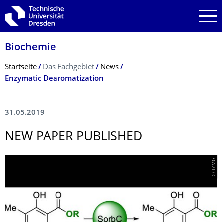
Zur Hauptnavigation springen
Zur Suche springen
Zum Inhalt springen
Biochemie
Breadcrumb-Menü
Startseite
Das Fachgebiet
News
Enzymatic Dearomatization
31.05.2019
NEW PAPER PUBLISHED
© TAMG