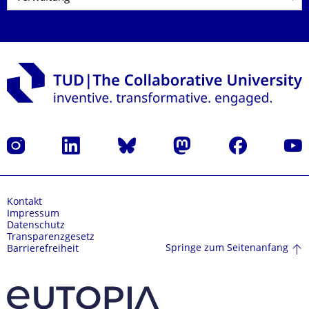
Instagram
LinkedIn
Bluesky
Mastodon
Facebook
Yout
Kontakt
Impressum
Datenschutz
Transparenzgesetz
Springe zum Seitenanfang
Barrierefreiheit