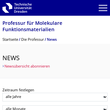
Zur Hauptnavigation springen
Zur Suche springen
Zum Inhalt springen
Professur für Molekulare
Funktionsmateria­lien
Breadcrumb-Menü
Startseite
Die Professur
News
NEWS
Newsübersicht abonnieren
Zeitraum festlegen
Jahr auswählen
Monat auswählen