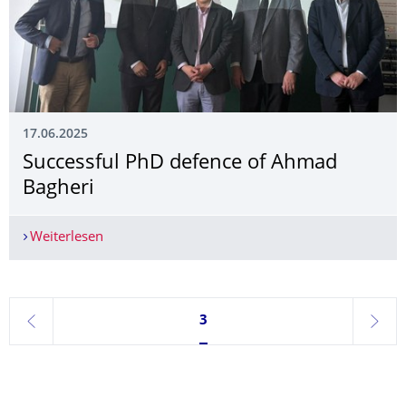
17.06.2025
Successful PhD defence of Ahmad
Bagheri
Weiterlesen
Successful PhD defence of Ahmad Bagheri
Seite 3, aktuell ausgewählt
3
zurück
weite