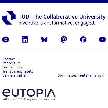
Instagram
LinkedIn
Bluesky
Mastodon
Facebook
Yout
Kontakt
Impressum
Datenschutz
Transparenzgesetz
Springe zum Seitenanfang
Barrierefreiheit