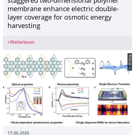
staggered two-dimensional polymer
membrane enhance electric double-
layer coverage for osmotic energy
harvesting
Weiterlesen
Ultranarrow nanochannels in a staggered two-d
© AK Feng
17.06.2026