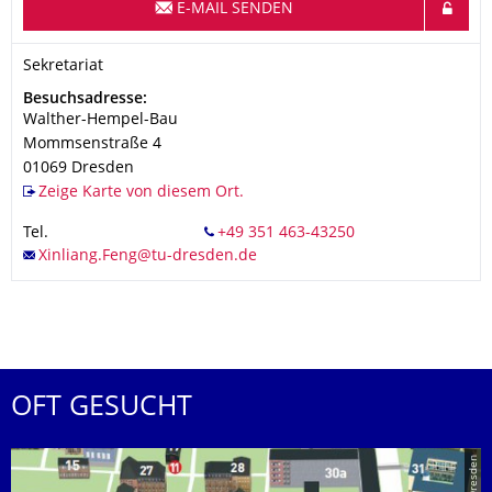
E-MAIL SENDEN
Organisationsname
Sekretariat
Sekretariat
Adresse
Besuchsadresse:
Walther-Hempel-Bau
Mommsenstraße 4
01069
Dresden
Zeige Karte von diesem Ort.
Tel.
OFT GESUCHT
© TU Dresden