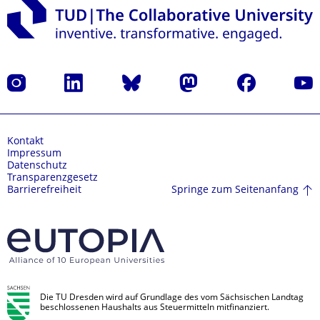
Instagram
LinkedIn
Bluesky
Mastodon
Facebook
Yout
Kontakt
Impressum
Datenschutz
Transparenzgesetz
Springe zum Seitenanfang
Barrierefreiheit
Die TU Dresden wird auf Grundlage des vom Sächsischen Landtag
beschlossenen Haushalts aus Steuermitteln mitfinanziert.