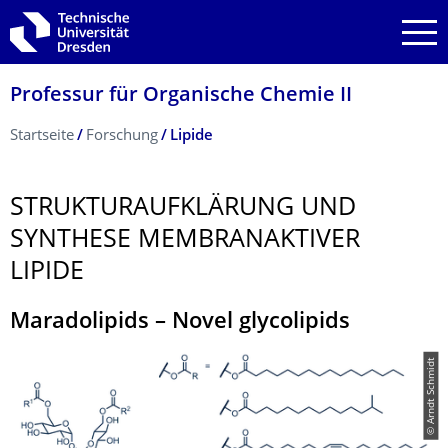
Zur Hauptnavigation springen
Zur Suche springen
Zum Inhalt springen
Professur für Organische Chemie II
Breadcrumb-Menü
Startseite
Forschung
Lipide
STRUKTURAUFKLÄ­RUNG UND
SYNTHESE MEMBRANAKTIVER
LIPIDE
Maradolipids – Novel glycolipids
© Arndt Schmidt