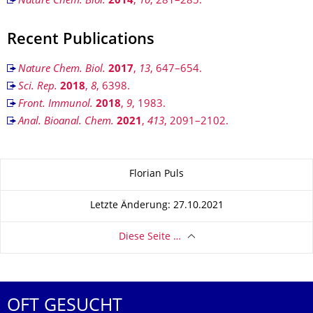
Nature Chem. Biol.
2014
,
10
, 281–285.
Recent Publications
Nature Chem. Biol.
2017
,
13
, 647–654.
Sci. Rep.
2018
,
8
, 6398.
Front. Immunol.
2018
,
9
, 1983.
Anal. Bioanal. Chem.
2021
,
413
, 2091–2102.
Zu dieser Seite
Florian Puls
Letzte Änderung: 27.10.2021
Diese Seite …
OFT GESUCHT