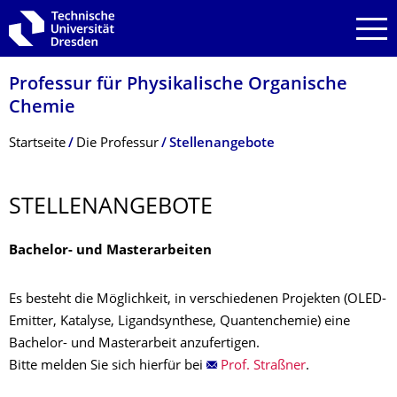
Zur Hauptnavigation springen
Zur Suche springen
Zum Inhalt springen
Professur für Physikalische Organische
Chemie
Breadcrumb-Menü
Startseite
Die Professur
Stellenangebote
STELLENANGEBOTE
Bachelor- und Masterarbeiten
Es besteht die Möglichkeit, in verschiedenen Projekten (OLED-
Emitter, Katalyse, Ligandsynthese, Quantenchemie) eine
Bachelor- und Masterarbeit anzufertigen.
Bitte melden Sie sich hierfür bei
Prof. Straßner
.