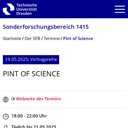
Zur Hauptnavigation springen
Zur Suche springen
Zum Inhalt springen
Sonderforschungs­bereich 1415
Breadcrumb-Menü
Startseite
Der SFB
Termine
Pint of Science
19.05.2025; Vortragsreihe
PINT OF SCIENCE
Webseite des Termins
Zeit
18:00 - 22:00
Uhr
Dieser Termin wiederholt sich
Täglich
bis 21.05.2025