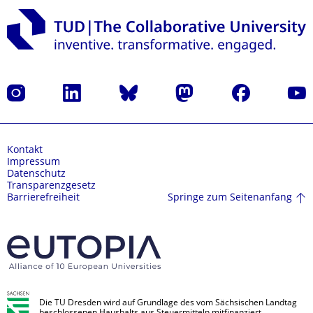
Instagram
LinkedIn
Bluesky
Mastodon
Facebook
Yout
Kontakt
Impressum
Datenschutz
Transparenzgesetz
Springe zum Seitenanfang
Barrierefreiheit
Die TU Dresden wird auf Grundlage des vom Sächsischen Landtag