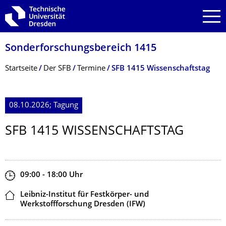
Zur Hauptnavigation springen
Zur Suche springen
Zum Inhalt springen
Sonderforschungs­bereich 1415
Breadcrumb-Menü
Startseite
Der SFB
Termine
SFB 1415 Wissenschaftstag
08.10.2026; Tagung
SFB 1415 WISSENSCHAFTS­TAG
Zeit
09:00 - 18:00
Uhr
Ort
Leibniz-Institut für Festkörper- und
Werkstoffforschung Dresden (IFW)