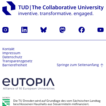
Instagram
LinkedIn
Bluesky
Mastodon
Facebook
Yout
Kontakt
Impressum
Datenschutz
Transparenzgesetz
Springe zum Seitenanfang
Barrierefreiheit
Die TU Dresden wird auf Grundlage des vom Sächsischen Landtag
beschlossenen Haushalts aus Steuermitteln mitfinanziert.