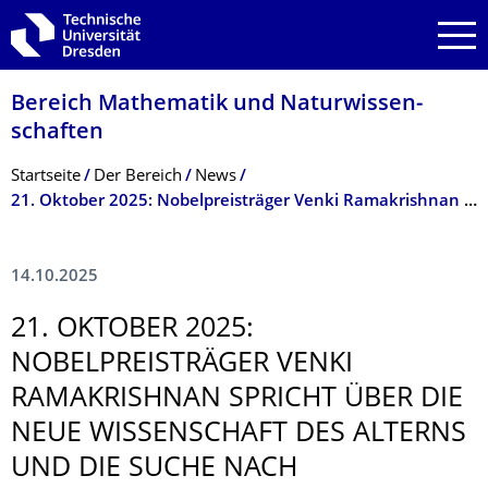
Zur Hauptnavigation springen
Zur Suche springen
Zum Inhalt springen
Bereich Mathematik und Natur­wissen­
schaften
Breadcrumb-Menü
Startseite
Der­ ­­­Bereich
News
21. Oktober 2025: Nobelpreisträger Venki Ramakrishnan spricht über die neue Wissenschaft des Alterns und die Suche nach Unsterblichkeit
14.10.2025
21. OKTOBER 2025:
NOBELPREISTRÄ­GER VENKI
RAMAKRISHNAN SPRICHT ÜBER DIE
NEUE WISSENSCHAFT DES ALTERNS
UND DIE SUCHE NACH