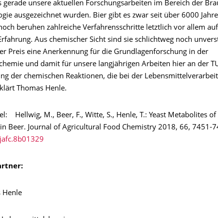
s gerade unsere aktuellen Forschungsarbeiten im Bereich der Br
gie ausgezeichnet wurden. Bier gibt es zwar seit über 6000 Jahre
noch beruhen zahlreiche Verfahrensschritte letztlich vor allem auf
Erfahrung. Aus chemischer Sicht sind sie schlichtweg noch unver
 der Preis eine Anerkennung für die Grundlagenforschung in der
chemie und damit für unsere langjährigen Arbeiten hier an der 
ung der chemischen Reaktionen, die bei der Lebensmittelverarbei
rklärt Thomas Henle.
el: Hellwig, M., Beer, F., Witte, S., Henle, T.: Yeast Metabolites o
in Beer. Journal of Agricultural Food Chemistry 2018, 66, 7451-
jafc.8b01329
rtner:
 Henle