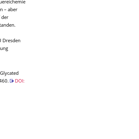
auereichemie
n – aber
 der
standen.
TU Dresden
tung
f Glycated
7460.
DOI: