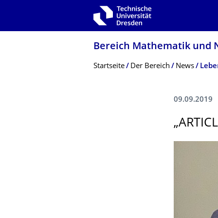
Zur Hauptnavigation springen
Zur Suche springen
Zum Inhalt springen
Bereich Mathematik und N
Breadcrumb-Menü
Startseite
Der­ ­­­Bereich
News
09.09.2019
„ARTIC