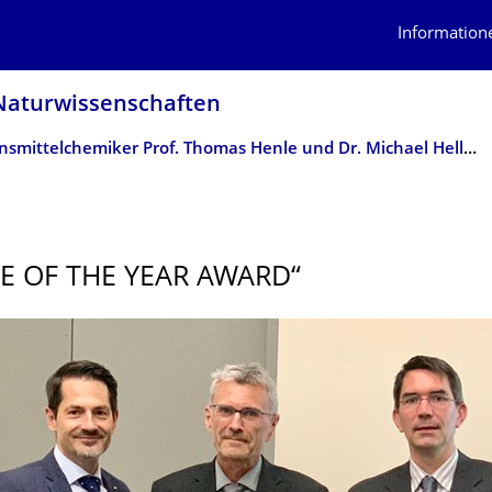
Information
atur­wissen­schaften
Lebensmittelchemiker Prof. Thomas Henle und Dr. Michael Hellwig mit „Article of the Year Award“ ausgezeichnet
LE OF THE YEAR AWARD“