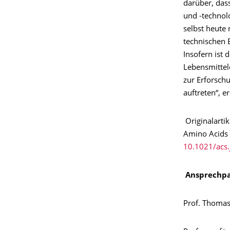
darüber, das
und -technolo
selbst heute 
technischen 
Insofern ist
Lebensmittel
zur Erforsch
auftreten“, e
Originalartik
Amino Acids 
10.1021/acs.
Ansprechpa
Prof. Thomas