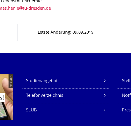
r Lebensmittelchemie
Letzte Änderung: 09.09.2019
Unsere Dienste
© placit
Studienangebot
Stel
Telefonverzeichnis
Not
S!
SLUB
Pres