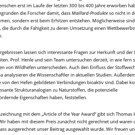
nschen erst im Laufe der letzten 300 bis 400 Jahre erworben ha
gründen die Forscher damit, dass
Maillard-Produkte
so nicht in d
men, sondern erst beim Erhitzen entstehen. Möglicherweise sind 
n, die durch die Fähigkeit zu deren Umsetzung einen Wettbewerbsv
n.
rgebnissen lassen sich interessante Fragen zur Herkunft und der 
iten. Prof. Henle und sein Team untersuchen derzeit, in wie fern s
en von Wildhefen unterscheiden. Auch den Einfluss der Stoffwec
a analysieren die Wissenschaftler in aktuellen Studien. Außerdem
ie von den Hefen gebildeten Verbindungen bioaktiv sind. Dabei ko
essante Strukturanalogien zu Naturstoffen, die potenzielle
ördernde Eigenschaften haben, feststellen.
zeichnung mit dem „Article of the Year Award“ gibt sich Thomas 
„Wir haben mit diesem Preis zunächst nicht gerechnet und waren 
dass ausgerechnet unser Beitrag ausgewählt wurde. Wir freuen un