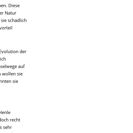
ben. Diese
er Natur
sie schädlich
orteil
Evolution der
ich
hselwege auf
 wollen sie
nnten sie
Henle
doch recht
s sehr