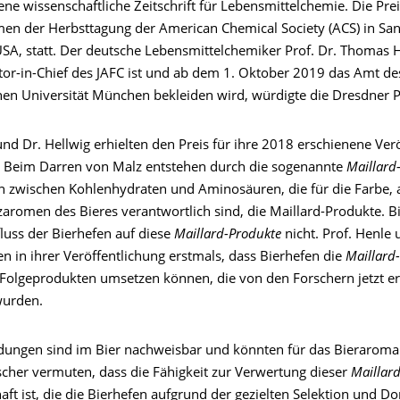
ne wissenschaftliche Zeitschrift für Lebensmittelchemie. Die Pre
en der Herbsttagung der American Chemical Society (ACS) in San
 USA, statt. Der deutsche Lebensmittelchemiker Prof. Dr. Thomas
itor-in-Chief des JAFC ist und ab dem 1. Oktober 2019 das Amt de
hen Universität München bekleiden wird, würdigte die Dresdner P
nd Dr. Hellwig erhielten den Preis für ihre 2018 erschienene Ver
. Beim Darren von Malz entstehen durch die sogenannte
Maillard
 zwischen Kohlenhydraten und Aminosäuren, die für die Farbe, 
zaromen des Bieres verantwortlich sind, die Maillard-Produkte. B
luss der Bierhefen auf diese
Maillard-Produkte
nicht. Prof. Henle 
en in ihrer Veröffentlichung erstmals, dass Bierhefen die
Maillard
Folgeprodukten umsetzen können, die von den Forschern jetzt e
 wurden.
dungen sind im Bier nachweisbar und könnten für das Bieraroma
rscher vermuten, dass die Fähigkeit zur Verwertung dieser
Maillar
aft ist, die die Bierhefen aufgrund der gezielten Selektion und D