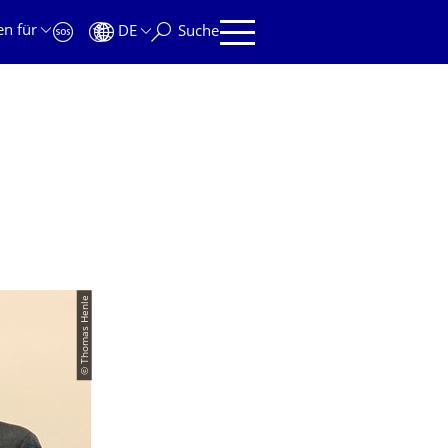
en für
DE
Suche
© Thomas Henle