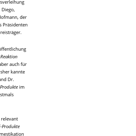
isverleihung
 Diego,
 Hofmann, der
s Präsidenten
reisträger.
öffentlichung
-Reaktion
aber auch für
isher kannte
und Dr.
-Produkte
im
rstmals
 relevant
d-Produkte
omestikation