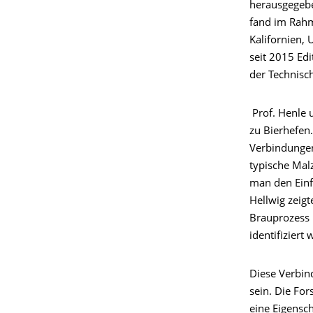
herausgegebe
fand im Rahm
Kalifornien,
seit 2015 Ed
der Technisc
Prof. Henle u
zu Bierhefen
Verbindungen
typische Mal
man den Einf
Hellwig zeigt
Brauprozess 
identifiziert
Diese Verbin
sein. Die Fo
eine Eigensch