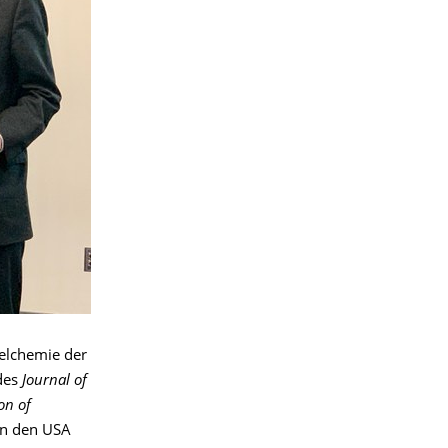
telchemie der
des
Journal of
on of
 in den USA