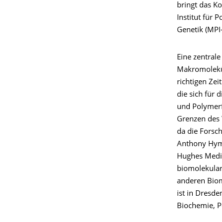
bringt das K
Institut für 
Genetik (MPI
Eine zentrale
Makromolekül
richtigen Ze
die sich für 
und Polymerf
Grenzen des 
da die Forsc
Anthony Hyma
Hughes Medica
biomolekular
anderen Biom
ist in Dresde
Biochemie, P