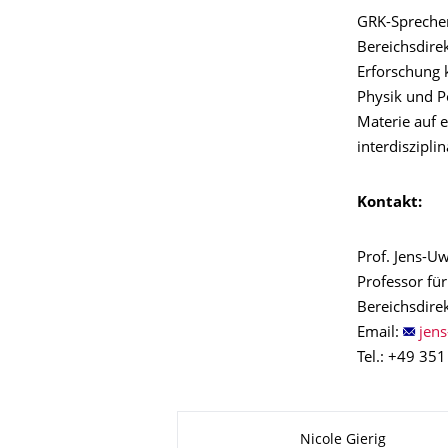
GRK-Sprecher
Bereichsdirek
Erforschung 
Physik und P
Materie auf e
interdiszipli
Kontakt:
Prof. Jens-
Professor fü
Bereichsdirek
Email:
Tel.: +49 35
Zu dieser Seite
Nicole Gierig