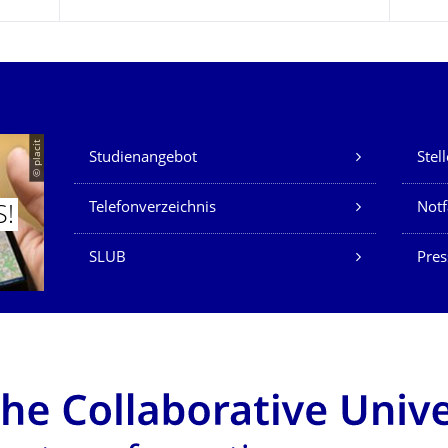
Unsere Dienste
© placit
Studienangebot
Stel
Telefonverzeichnis
Not
S!
SLUB
Pres