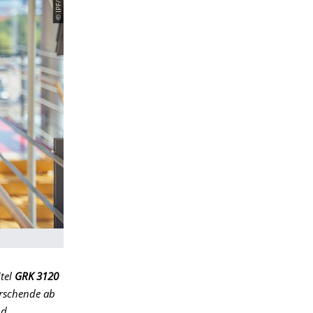
itel
GRK 3120
rschende ab
nd