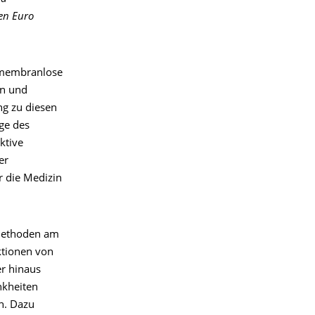
nen Euro
 membranlose
en und
ng zu diesen
ge des
ktive
er
r die Medizin
 Methoden am
ktionen von
er hinaus
nkheiten
n. Dazu