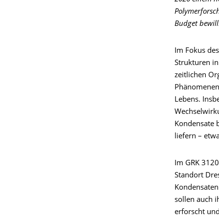
Polymerforsch
Budget bewill
Im Fokus des
Strukturen in
zeitlichen Or
Phänomenen v
Lebens. Insb
Wechselwirku
Kondensate b
liefern – et
Im GRK 3120 
Standort Dre
Kondensaten 
sollen auch 
erforscht un