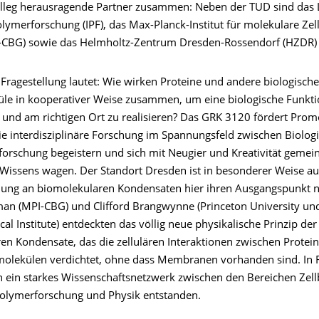
olleg herausragende Partner zusammen: Neben der TUD sind das 
Polymerforschung (IPF), das Max-Planck-Institut für molekulare Zel
-CBG) sowie das Helmholtz-Zentrum Dresden-Rossendorf (HZDR) b
 Fragestellung lautet: Wie wirken Proteine und andere biologische
e in kooperativer Weise zusammen, um eine biologische Funkti
it und am richtigen Ort zu realisieren? Das GRK 3120 fördert Pro
die interdisziplinäre Forschung im Spannungsfeld zwischen Biologi
orschung begeistern und sich mit Neugier und Kreativität gemei
Wissens wagen. Der Standort Dresden ist in besonderer Weise au
hung an biomolekularen Kondensaten hier ihren Ausgangspunkt 
n (MPI-CBG) und Clifford Brangwynne (Princeton University u
l Institute) entdeckten das völlig neue physikalische Prinzip der
en Kondensate, das die zellulären Interaktionen zwischen Protei
olekülen verdichtet, ohne dass Membranen vorhanden sind. In 
n ein starkes Wissenschaftsnetzwerk zwischen den Bereichen Zellb
olymerforschung und Physik entstanden.