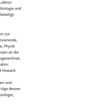
Leibniz-
lbiologie und
eteiligt.
on zur
movierende,
e, Physik
nsam an die
sgezeichnet,
nahm:
nd Howard
nen und
Folge dessen
iologie,