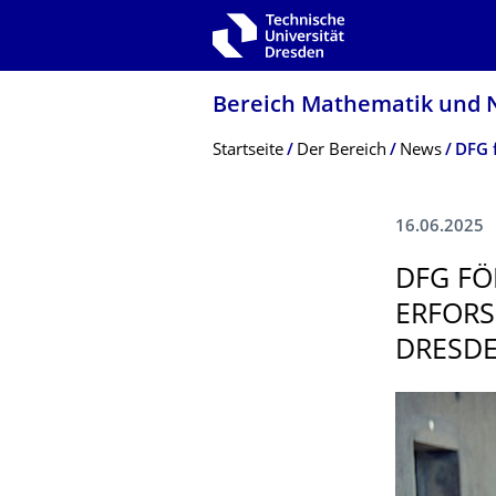
Zur Hauptnavigation springen
Zur Suche springen
Zum Inhalt springen
Bereich Mathematik und N
Breadcrumb-Menü
Startseite
Der­ ­­­Bereich
News
16.06.2025
DFG FÖ
ERFORS
DRESD