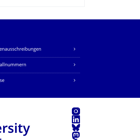
lenausschreibungen
fallnummern
se
Instagram
LinkedIn
Bluesky
Mastodon