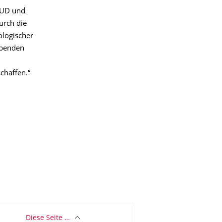
TUD und
urch die
ologischer
ebenden
chaffen.“
Diese Seite …