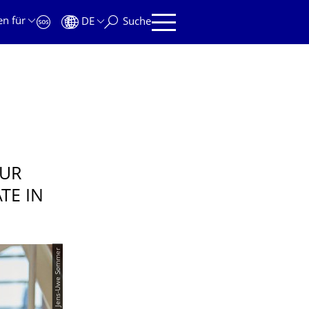
en für
DE
Suche
ZUR
TE IN
© IPF/ Jens-Uwe Sommer