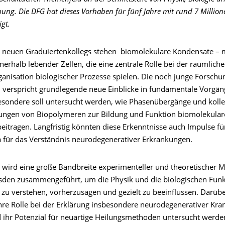
ung. Die DFG hat dieses Vorhaben für fünf Jahre mit rund 7 Millio
igt.
 neuen Graduiertenkollegs stehen biomolekulare Kondensate –
nerhalb lebender Zellen, die eine zentrale Rolle bei der räumlich
ganisation biologischer Prozesse spielen. Die noch junge Forschu
erspricht grundlegende neue Einblicke in fundamentale Vorgän
esondere soll untersucht werden, wie Phasenübergänge und kolle
ngen von Biopolymeren zur Bildung und Funktion biomolekular
eitragen. Langfristig könnten diese Erkenntnisse auch Impulse fü
wa für das Verständnis neurodegenerativer Erkrankungen.
wird eine große Bandbreite experimenteller und theoretischer
sden zusammengeführt, um die Physik und die biologischen Fun
zu verstehen, vorherzusagen und gezielt zu beeinflussen. Darüb
ihre Rolle bei der Erklärung insbesondere neurodegenerativer Kra
d ihr Potenzial für neuartige Heilungsmethoden untersucht werde