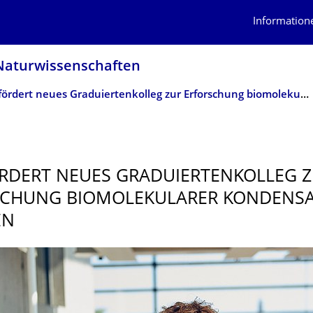
Information
atur­wissen­schaften
DFG fördert neues Graduiertenkolleg zur Erforschung biomolekularer Kondensate in Dresden
RDERT NEUES GRADUIERTENKOL­LEG 
CHUNG BIOMOLEKULARER KONDENSA
EN