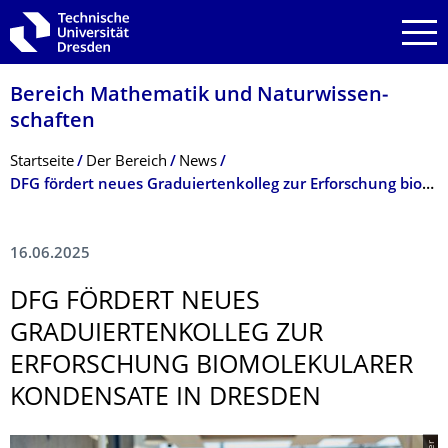
Zur Hauptnavigation springen
Zur Suche springen
Zum Inhalt springen
Bereich Mathematik und Natur­wissen­
schaften
Breadcrumb-Menü
Startseite
Der­ ­­­Bereich
News
DFG fördert neues Graduiertenkolleg zur Erforschung biomolekularer Kondensate in Dresden
16.06.2025
DFG FÖRDERT NEUES
GRADUIERTENKOL­LEG ZUR
ERFORSCHUNG BIOMOLEKULARER
KONDENSATE IN DRESDEN