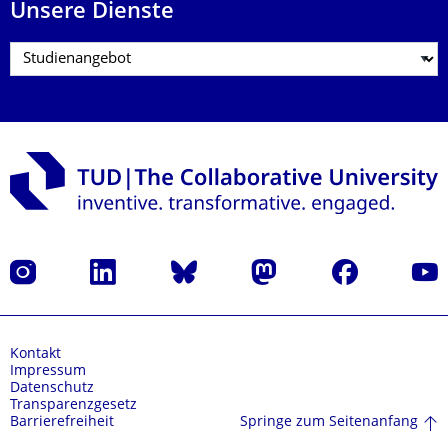
Unsere Dienste
Instagram
LinkedIn
Bluesky
Mastodon
Facebook
Yout
Kontakt
Impressum
Datenschutz
Transparenzgesetz
Springe zum Seitenanfang
Barrierefreiheit