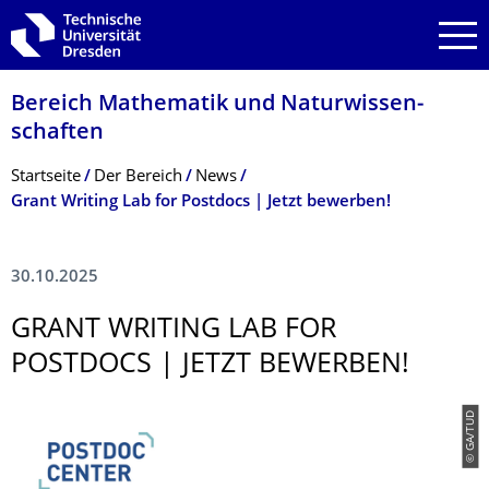
Zur Hauptnavigation springen
Zur Suche springen
Zum Inhalt springen
Bereich Mathematik und Natur­wissen­
schaften
Breadcrumb-Menü
Startseite
Der­ ­­­Bereich
News
Grant Writing Lab for Postdocs | Jetzt bewerben!
30.10.2025
GRANT WRITING LAB FOR
POSTDOCS | JETZT BEWERBEN!
© GA/TUD