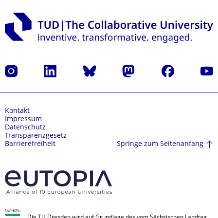
Instagram
LinkedIn
Bluesky
Mastodon
Facebook
Yout
Kontakt
Impressum
Datenschutz
Transparenzgesetz
Springe zum Seitenanfang
Barrierefreiheit
Die TU Dresden wird auf Grundlage des vom Sächsischen Landtag