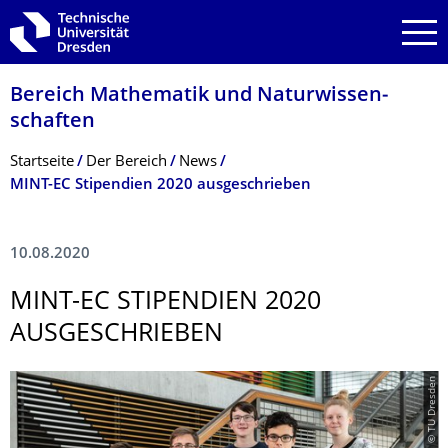
Zur Hauptnavigation springen
Zur Suche springen
Zum Inhalt springen
Bereich Mathematik und Natur­wissen­
schaften
Breadcrumb-Menü
Startseite
Der­ ­­­Bereich
News
MINT-EC Stipendien 2020 ausgeschrieben
10.08.2020
MINT-EC STIPENDIEN 2020
AUSGESCHRIEBEN
© TU Dresden