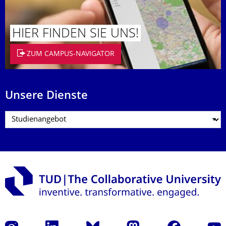
HIER FINDEN SIE UNS!
ZUM CAMPUS-NAVIGATOR
Unsere Dienste
Instagram
LinkedIn
Bluesky
Mastodon
Facebook
Yout