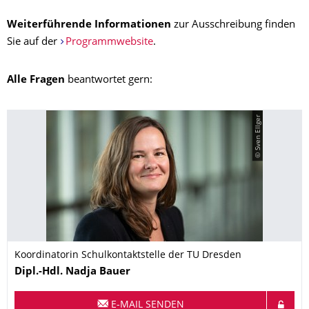
Weiterführende Informationen
zur Ausschreibung finden
Sie auf der
Programmwebsite
.
Alle Fragen
beantwortet gern:
© Sven Ellger
Koordinatorin Schulkontaktstelle der TU Dresden
Name
Dipl.-Hdl.
Nadja
Bauer
E-MAIL SENDEN