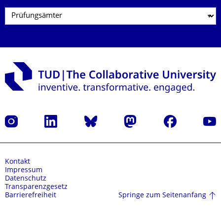
Instagram
LinkedIn
Bluesky
Mastodon
Facebook
Yout
Kontakt
Impressum
Datenschutz
Transparenzgesetz
Springe zum Seitenanfang
Barrierefreiheit