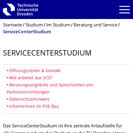
Zur Hauptnavigation springen
Zur Suche springen
Zum Inhalt springen
Breadcrumb-Menü
Startseite
Studium
Im Studium
Beratung und Service
ServiceCenterStudium
SERVICECENTER­STUDIUM
Inhaltsverzeichnis
Öffnungszeiten & Kontakt
Wie arbeitet das SCS?
Beratungsangebote und Sprechzeiten von
Partnereinrichtungen
Datenschutzhinweis
Infomonitore im FOE Bau
Das ServiceCenterStudium ist Ihre zentrale Anlaufstelle für