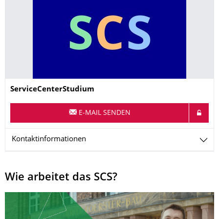
Name
ServiceCenterStudium
E-MAIL SENDEN
Kontaktinformationen
Wie arbeitet das SCS?