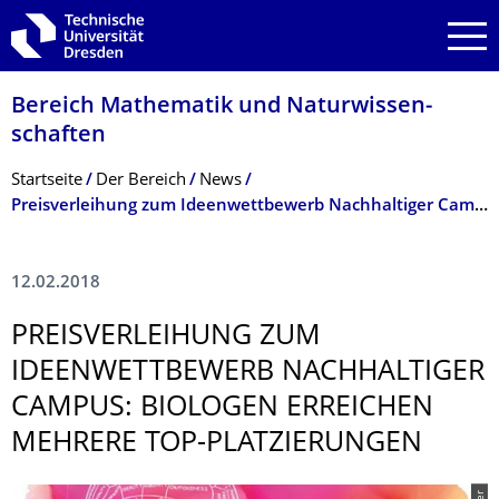
Zur Hauptnavigation springen
Zur Suche springen
Zum Inhalt springen
Bereich Mathematik und Natur­wissen­
schaften
Breadcrumb-Menü
Startseite
Der­ ­­­Bereich
News
Preisverleihung zum Ideenwettbewerb Nachhaltiger Campus: Biologen erreichen mehrere Top-Platzierungen
12.02.2018
PREISVERLEIHUNG ZUM
IDEENWETTBEWERB NACHHALTIGER
CAMPUS: BIOLOGEN ERREICHEN
MEHRERE TOP-PLATZIERUNGEN