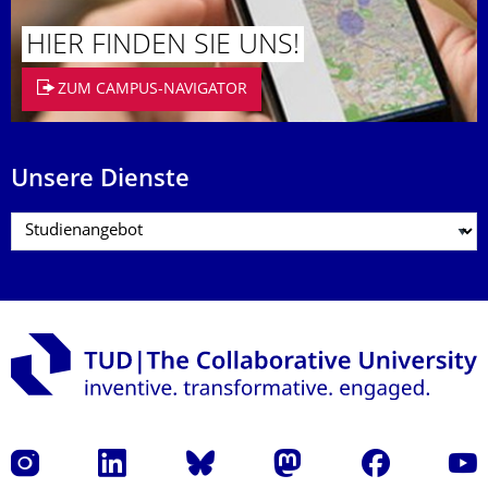
HIER FINDEN SIE UNS!
ZUM CAMPUS-NAVIGATOR
Unsere Dienste
Instagram
LinkedIn
Bluesky
Mastodon
Facebook
Yout