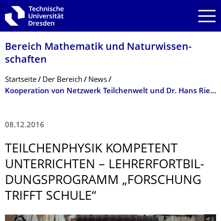
Zur Hauptnavigation springen
Zur Suche springen
Zum Inhalt springen
Bereich Mathematik und Natur­wissen­
schaften
Breadcrumb-Menü
Startseite
Der­ ­­­Bereich
News
Kooperation von Netzwerk Teilchenwelt und Dr. Hans Riegel-Stiftung: Teilchenphysik kompetent unterrichten – Lehrerfortbildungsprogramm „Forschung trifft Schule“
08.12.2016
TEILCHENPHYSIK KOMPETENT
UNTERRICHTEN – LEHRERFORTBIL­
DUNGSPROGRAMM „FORSCHUNG
TRIFFT SCHULE“