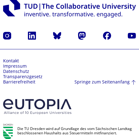
Instagram
LinkedIn
Bluesky
Mastodon
Facebook
Yout
Kontakt
Impressum
Datenschutz
Transparenzgesetz
Springe zum Seitenanfang
Barrierefreiheit
Die TU Dresden wird auf Grundlage des vom Sächsischen Landtag
beschlossenen Haushalts aus Steuermitteln mitfinanziert.