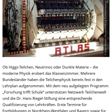
©
G
ö
t
z
W
a
l­
t
e
r,
B
i
e
r­
m
a
n
n
-
J
u
n
g
K
o
m­
m
u­
n
i­
k
a­
t
i­
o
n
&
F
i
l
m
Ob Higgs-Teilchen, Neutrinos oder Dunkle Materie – die
moderne Physik erobert das Klassenzimmer. Mehrere
Bundesländer haben die Teilchenphysik bereits fest in den
Lehrplan aufgenommen. Mit dem neu aufgelegten Programm
„Forschung trifft Schule“ unterstützen Netzwerk Teilchenwelt
und die Dr. Hans Riegel-Stiftung eine entsprechende
Qualifizierung von Lehrkräften. Erste Termine für
Fortbildungen in Nordrhein-Westfalen und Bayern sowie für