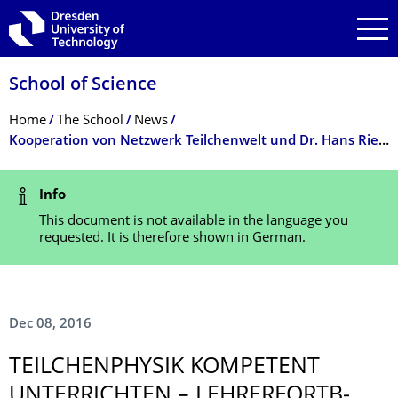
Skip to main navigation
Skip to search
Skip to content
School of Science
Breadcrumb Menu
Home
The School
News
Kooperation von Netzwerk Teilchenwelt und Dr. Hans Riegel-Stiftung: Teilchenphysik kompetent unterrichten – Lehrerfortbildungsprogramm „Forschung trifft Schule“
Status Message
Info
This document is not available in the language you
requested. It is therefore shown in German.
Dec 08, 2016
TEILCHENPHYSIK KOMPETENT
UNTERRICHTEN – LEHRERFORTB­