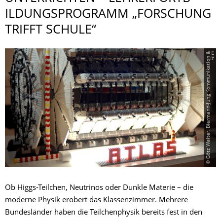
ILDUNGSPROGRAMM „FORSCHUNG
TRIFFT SCHULE“
©
G
ö
t
z
W
a
l­
t
e
r,
B
i
e
r­
m
a
n
n
-
J
u
n
g
K
o
m­
m
u­
n
i­
k
a­
t
i­
o
n
&
F
i
l
m
Ob Higgs-Teilchen, Neutrinos oder Dunkle Materie – die
moderne Physik erobert das Klassenzimmer. Mehrere
Bundesländer haben die Teilchenphysik bereits fest in den