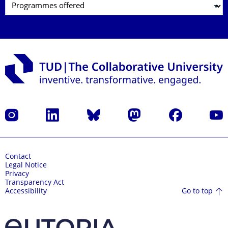
Instagram
LinkedIn
Bluesky
Mastodon
Facebook
YouT
Contact
Legal Notice
Privacy
Transparency Act
Go to top
Accessibility