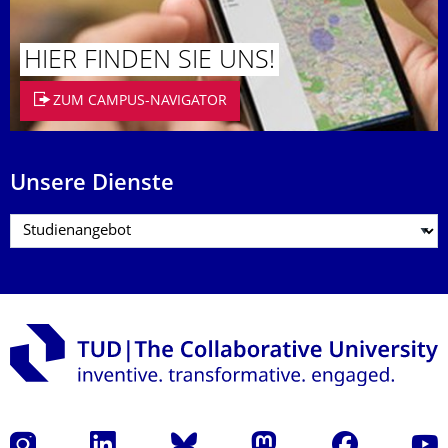
HIER FINDEN SIE UNS!
ZUM CAMPUS-NAVIGATOR
Unsere Dienste
Instagram
LinkedIn
Bluesky
Mastodon
Facebook
Yout