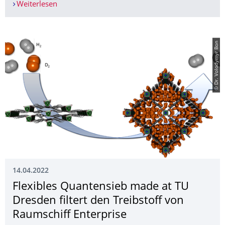
Weiterlesen
„Let’s talk over lunch – Der direkte Draht ins Re
© Dr. Volodymyr Bon
14.04.2022
Flexibles Quantensieb made at TU
Dresden filtert den Treibstoff von
Raumschiff Enterprise