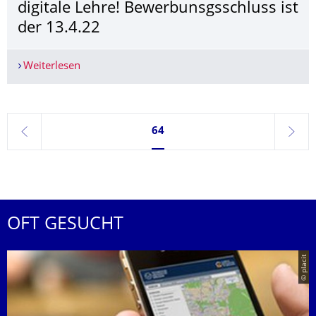
digitale Lehre! Bewerbunsgsschluss ist
der 13.4.22
Weiterlesen
Wissenschaftliche/r Mitarbeiter/in gesucht: Werd
Seite 64, aktuell ausgewählt
64
zurück
weite
OFT GESUCHT
© placit