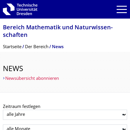
Zur Hauptnavigation springen
Zur Suche springen
Zum Inhalt springen
Bereich Mathematik und Natur­wissen­
schaften
Breadcrumb-Menü
Startseite
Der­ ­­­Bereich
News
NEWS
Newsübersicht abonnieren
Zeitraum festlegen
Jahr auswählen
Monat auswählen