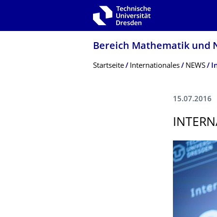
Zur Hauptnavigation springen
Zur Suche springen
Zum Inhalt springen
Bereich Mathematik und N
Breadcrumb-Menü
Startseite
Internationales
NEWS
15.07.2016
INTERN