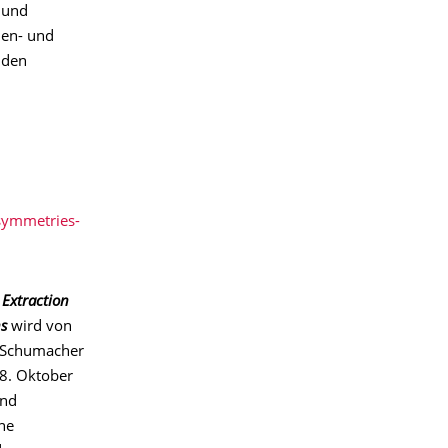
 und
hen- und
 den
symmetries-
Extraction
ns
wird von
e-Schumacher
08. Oktober
und
ne