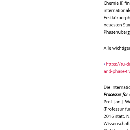
Chemie II) f
internationa
Festkörperphy
neuesten St
Phasenübergä
Alle wichtig
https://tu-
and-phase-tr
Die Internat
Processes for
Prof. Jan J.
(Professur fü
2016 statt. 
Wissenschaft