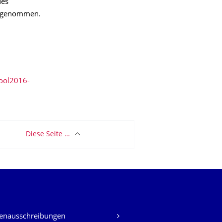
des
engenommen.
ool2016-
Diese Seite …
lenausschreibungen