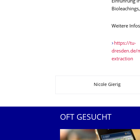
Einführung i
Bioleaching
Weitere Info
https://tu-
dresden.de/
extraction
Zu dieser Seite
Nicole Gierig
OFT GESUCHT