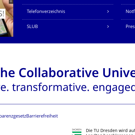
Telefonverzeichnis
Not
S!
SLUB
Pres
parenzgesetz
Barrierefreiheit
Die TU Dresden wird au