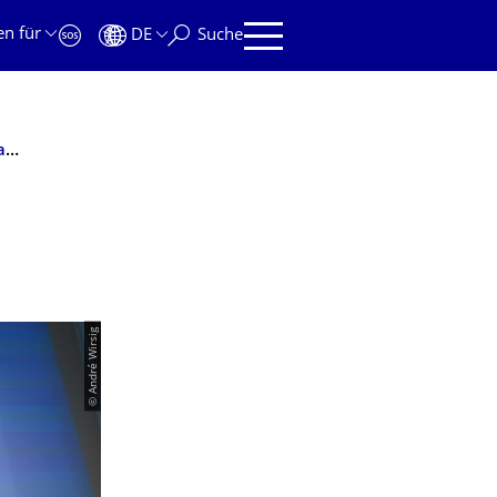
en für
DE
Suche
Internationale Sommerschulen am Bereich Mathematik und Naturwissenschaften 2016
© André Wirsig