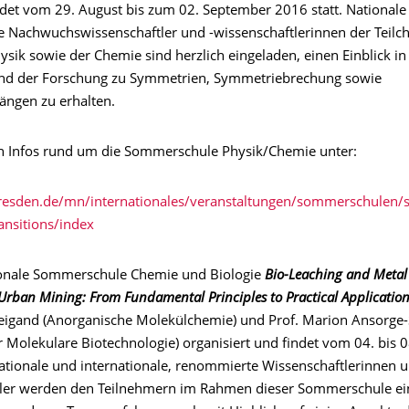
indet vom 29. August bis zum 02. September 2016 statt. Nationale
le Nachwuchswissenschaftler und -wissenschaftlerinnen der Teilc
sik sowie der Chemie sind herzlich eingeladen, einen Einblick in
and der Forschung zu Symmetrien, Symmetriebrechung sowie
ngen zu erhalten.
en Infos rund um die Sommerschule Physik/Chemie unter:
dresden.de/mn/internationales/veranstaltungen/sommerschulen/
ansitions/index
ionale Sommerschule Chemie und Biologie
Bio-Leaching and Metal 
 Urban Mining: From Fundamental Principles to Practical Applicatio
 Weigand (Anorganische Molekülchemie) und Prof. Marion Ansorg
r Molekulare Biotechnologie) organisiert und findet vom 04. bis 
Nationale und internationale, renommierte Wissenschaftlerinnen 
ler werden den Teilnehmern im Rahmen dieser Sommerschule ei