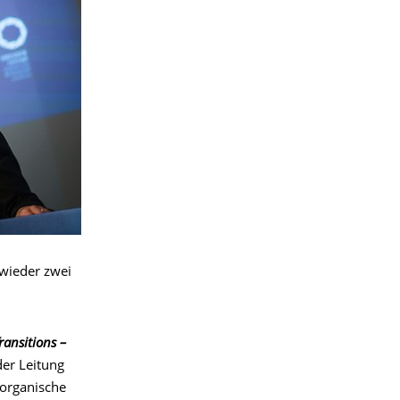
wieder zwei
ansitions –
er Leitung
norganische