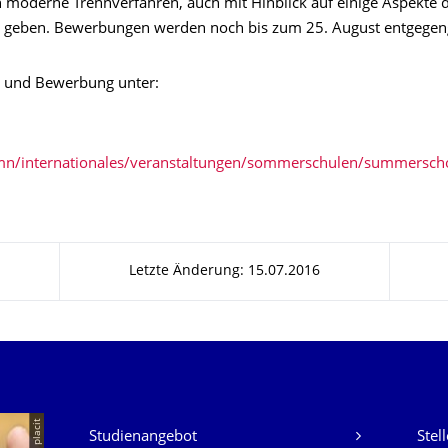
n moderne Trennverfahren, auch mit Hinblick auf einige Aspekte 
s, geben. Bewerbungen werden noch bis zum 25. August entgeg
s und Bewerbung unter:
mn/internationales/veranstaltungen/sommerschulen/summersch
Letzte Änderung: 15.07.2016
Unsere Dienste
© placit
Studienangebot
Stel