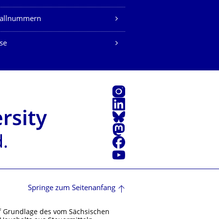
fallnummern
se
Instagram
LinkedIn
Bluesky
Mastodon
Facebook
Youtube
Springe zum Seitenanfang
f Grundlage des vom Sächsischen