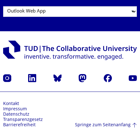
Instagram
LinkedIn
Bluesky
Mastodon
Facebook
Yout
Kontakt
Impressum
Datenschutz
Transparenzgesetz
Springe zum Seitenanfang
Barrierefreiheit