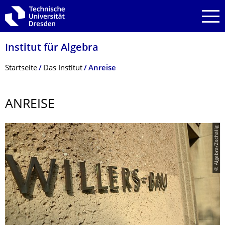
Zur Hauptnavigation springen
Zur Suche springen
Zum Inhalt springen
Institut für Algebra
Breadcrumb-Menü
Startseite
Das Institut
Anreise
ANREISE
© Algebra/Zschalig