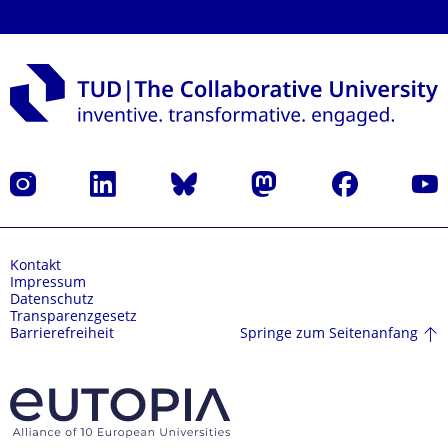
Instagram
LinkedIn
Bluesky
Mastodon
Facebook
Yout
Kontakt
Impressum
Datenschutz
Transparenzgesetz
Springe zum Seitenanfang
Barrierefreiheit