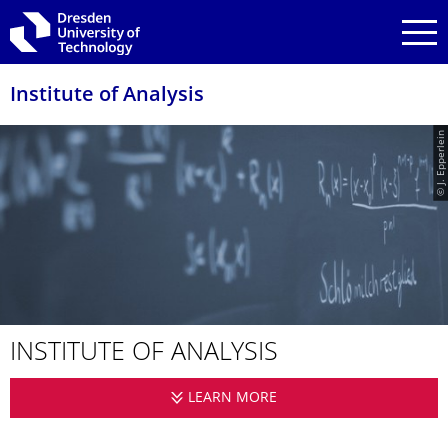
Skip to main navigation
Skip to search
Skip to content
Institute of Analysis
© J. Epperlein
INSTITUTE OF ANALYSIS
LEARN MORE
INSTITUTE OF ANALYSI