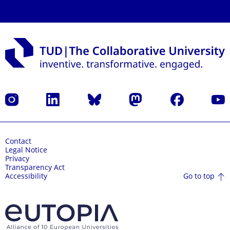
Instagram
LinkedIn
Bluesky
Mastodon
Facebook
YouT
Contact
Legal Notice
Privacy
Transparency Act
Go to top
Accessibility