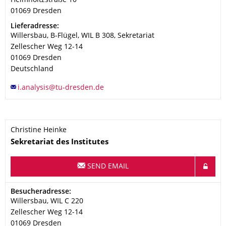
Helmholtzstraße 10
01069
Dresden
Address
Lieferadresse:
Willersbau, B-Flügel, WIL B 308, Sekretariat
Zellescher Weg 12-14
01069
Dresden
Deutschland
Christine Heinke
Name
Sekretariat des
Institutes
SEND EMAIL
Address
Besucheradresse:
Willersbau, WIL C 220
Zellescher Weg 12-14
01069
Dresden