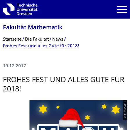
Zur Hauptnavigation springen
Zur Suche springen
Zum Inhalt springen
Fakultät Mathematik
Breadcrumb-Menü
Startseite
Die Fakultät
News
Frohes Fest und alles Gute für 2018!
19.12.2017
FROHES FEST UND ALLES GUTE FÜR
2018!
© TUDMATH