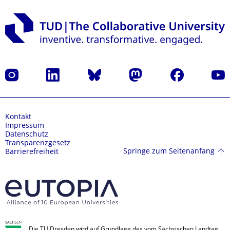
Instagram
LinkedIn
Bluesky
Mastodon
Facebook
Yout
Kontakt
Impressum
Datenschutz
Transparenzgesetz
Springe zum Seitenanfang
Barrierefreiheit
Die TU Dresden wird auf Grundlage des vom Sächsischen Landtag