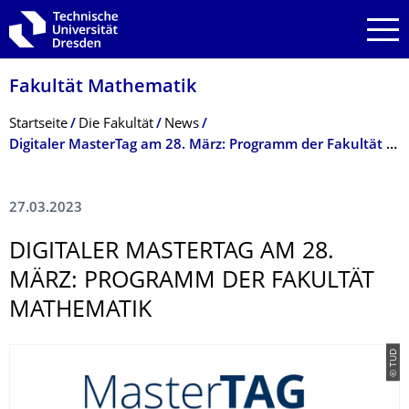
Zur Hauptnavigation springen
Zur Suche springen
Zum Inhalt springen
Fakultät Mathematik
Breadcrumb-Menü
Startseite
Die Fakultät
News
Digitaler MasterTag am 28. März: Programm der Fakultät Mathematik
27.03.2023
DIGITALER MASTERTAG AM 28.
MÄRZ: PROGRAMM DER FAKULTÄT
MATHEMATIK
© TUD