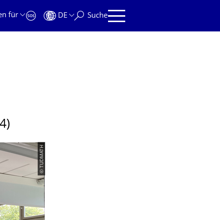
en für
DE
Suche
4)
© TUDMATH