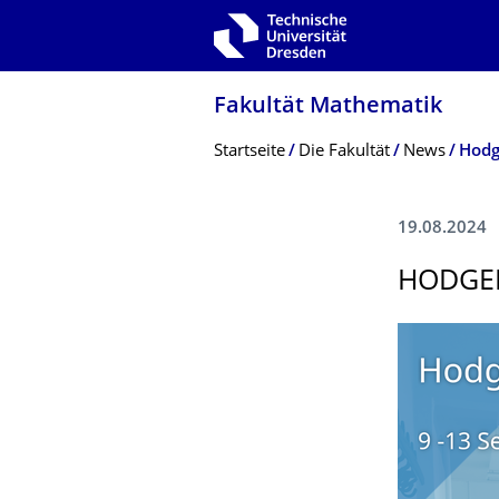
Zur Hauptnavigation springen
Zur Suche springen
Zum Inhalt springen
Fakultät Mathematik
Breadcrumb-Menü
Startseite
Die Fakultät
News
19.08.2024
HODGER