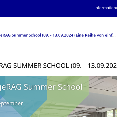
Information
HodgeRAG Summer School (09. - 13.09.2024) Eine Reihe von einführenden Vorträgen zur reellen algebraischen Geometrie und Hodge-Theorie
AG SUMMER SCHOOL (09. - 13.09.202