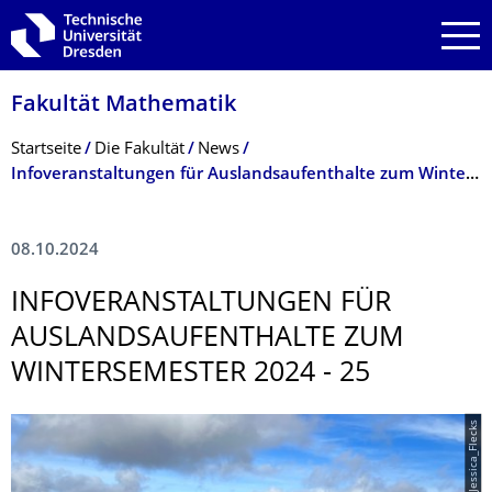
Zur Hauptnavigation springen
Zur Suche springen
Zum Inhalt springen
Fakultät Mathematik
Breadcrumb-Menü
Startseite
Die Fakultät
News
Infoveranstaltungen für Auslandsaufenthalte zum Wintersemester 2024 - 25
08.10.2024
INFOVERANSTAL­TUNGEN FÜR
AUSLANDSAUFENT­HALTE ZUM
WINTERSEMESTER 2024 - 25
© Jessica_Flecks