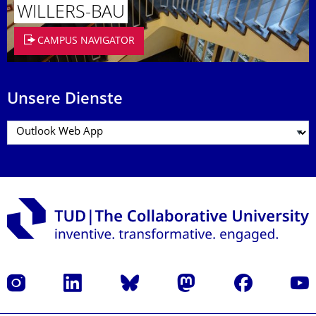
WILLERS-BAU
CAMPUS NAVIGATOR
Unsere Dienste
Instagram
LinkedIn
Bluesky
Mastodon
Facebook
Yout