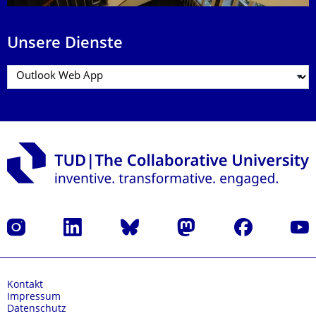
Unsere Dienste
Instagram
LinkedIn
Bluesky
Mastodon
Facebook
Yout
Kontakt
Impressum
Datenschutz