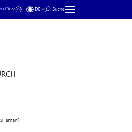
en für
DE
Suche
URCH
zu lernen?