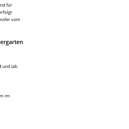
und für
rfolgt
ansfer vom
iergarten
R
und (ab
en im