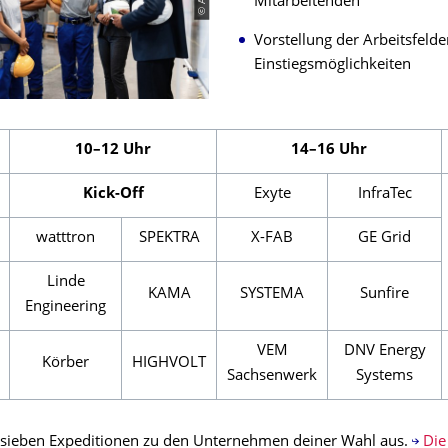
Mitarbeitenden
Vorstellung der Arbeitsfeld
Einstiegsmöglichkeiten
10–12 Uhr
14–16 Uhr
Kick-Off
Exyte
InfraTec
watttron
SPEKTRA
X-FAB
GE Grid
Linde
KAMA
SYSTEMA
Sunfire
Engineering
VEM
DNV Energy
Körber
HIGHVOLT
Sachsenwerk
Systems
 sieben Expeditionen zu den Unternehmen deiner Wahl aus.
Die