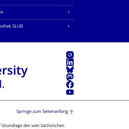
ma
iothek SLUB
Instagram
LinkedIn
Bluesky
Mastodon
Facebook
Youtube
Springe zum Seitenanfang
f Grundlage des vom Sächsischen