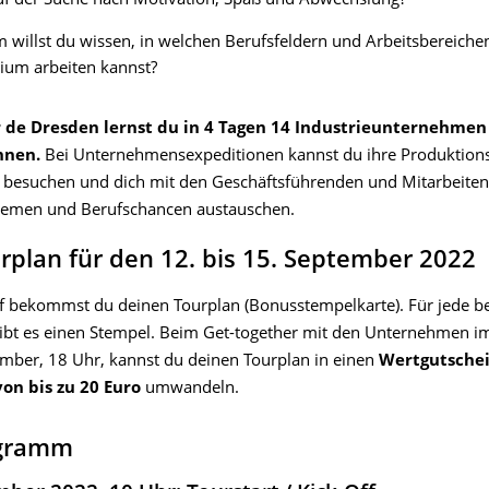
uf der Suche nach Motivation, Spaß und Abwechslung?
willst du wissen, in welchen Berufsfeldern und Arbeitsbereiche
ium arbeiten kannst?
r de Dresden lernst du in 4 Tagen 14 Industrieunternehmen
nnen.
Bei Unternehmensexpeditionen kannst du ihre Produktion
e besuchen und dich mit den Geschäftsführenden und Mitarbeite
hemen und Berufschancen austauschen.
rplan für den 12. bis 15. September 2022
f bekommst du deinen Tourplan (Bonusstempelkarte). Für jede b
gibt es einen Stempel. Beim Get-together mit den Unternehmen i
mber, 18 Uhr, kannst du deinen Tourplan in einen
Wertgutschei
von bis zu 20 Euro
umwandeln.
ogramm