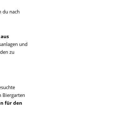
n du nach
 aus
sanlagen und
nden zu
esuchte
m Biergarten
n für den