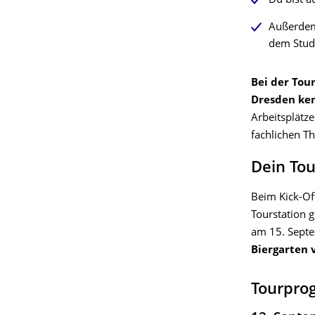
Du bist a
Außerdem 
dem Stud
Bei der Tou
Dresden ke
Arbeitsplätz
fachlichen T
Dein Tou
Beim Kick-Of
Tourstation 
am 15. Septe
Biergarten 
Tourpr