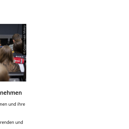
© Crispin-Iven Mokry
ernehmen
men und ihre
hrenden und