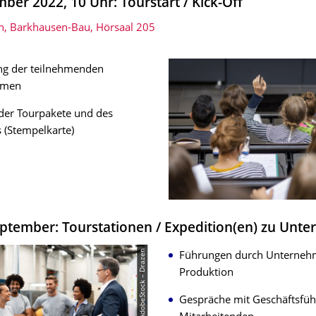
ber 2022, 10 Uhr: Tourstart / Kick-Off
n, Barkhausen-Bau, Hörsaal 205
ung der teilnehmenden
hmen
der Tourpakete und des
 (Stempelkarte)
eptember: Tourstationen / Expedition(en) zu Unt
© AdobeStock – Drazen
Führungen durch Unterneh
Produktion
Gespräche mit Geschäftsfü