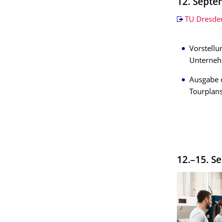
12. Septem
TU Dresde
Vorstell
Unterne
Ausgabe 
Tourplans
12.–15. S