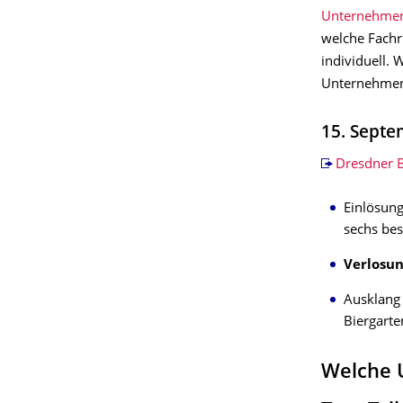
Unternehmen
welche Fachr
individuell. 
Unternehmen 
15. Septe
Dresdner B
Einlösun
sechs bes
Verlosu
Ausklang 
Biergarte
Welche 