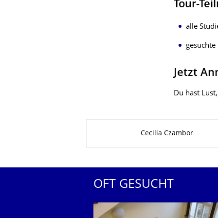
Tour-Te
alle Stu
gesuchte
Jetzt A
Du hast Lus
Zu dieser Seite
Cecilia Czambor
OFT GESUCHT