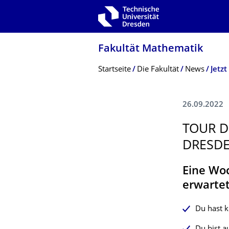
Zur Hauptnavigation springen
Zur Suche springen
Zum Inhalt springen
Fakultät Mathematik
Breadcrumb-Menü
Startseite
Die Fakultät
News
Jetz
26.09.2022
TOUR D
DRESD
Eine Woc
erwarte
Du hast k