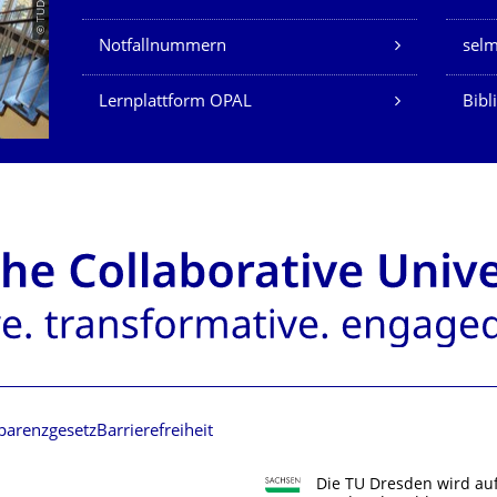
© TUDMATH
Notfallnummern
sel
Lernplattform OPAL
Bibl
parenzgesetz
Barrierefreiheit
Die TU Dresden wird au