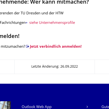
ilnehmende: Wer kann mitmachen?
dierenden der TU Dresden und der HTW
 Fachrichtungen
siehe Unternehmensprofile
nmelden!
t, mitzumachen?
Jetzt verbindlich anmelden!
Letzte Änderung: 26.09.2022
Unsere Dienste
Outlook Web App
Gute