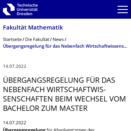
Zur Hauptnavigation springen
Zur Suche springen
Zum Inhalt springen
Fakultät Mathematik
Breadcrumb-Menü
Startseite
Die Fakultät
News
Übergangsregelung für das Nebenfach Wirtschaftwissenschaften beim Wechsel vom Bachelor zum Master
14.07.2022
ÜBERGANGSREGE­LUNG FÜR DAS
NEBENFACH WIRTSCHAFTWIS­
SENSCHAFTEN BEIM WECHSEL VOM
BACHELOR ZUM MASTER
14.07.2022
Übergangsregelung
für Absolvent:innen des