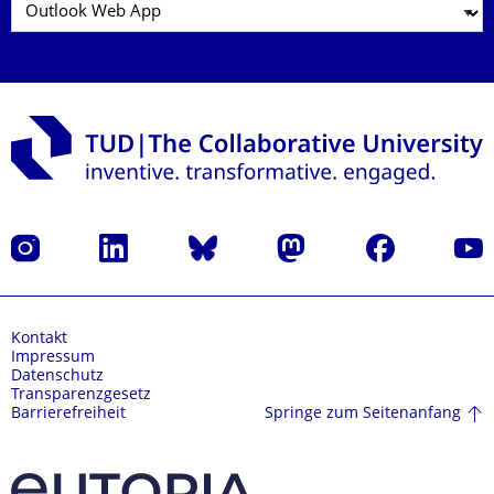
Instagram
LinkedIn
Bluesky
Mastodon
Facebook
Yout
Kontakt
Impressum
Datenschutz
Transparenzgesetz
Springe zum Seitenanfang
Barrierefreiheit