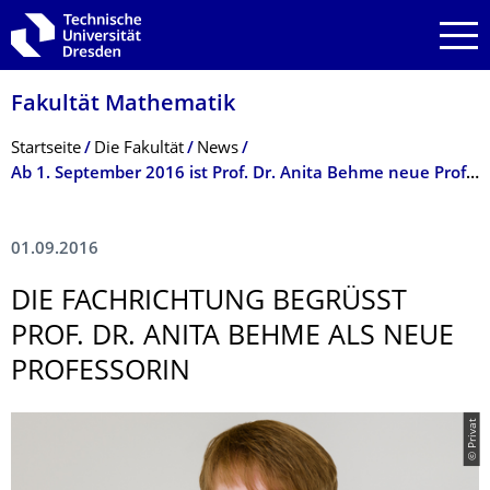
Zur Hauptnavigation springen
Zur Suche springen
Zum Inhalt springen
Fakultät Mathematik
Breadcrumb-Menü
Startseite
Die Fakultät
News
Ab 1. September 2016 ist Prof. Dr. Anita Behme neue Professorin am Inst. für Mathematische Stochastik
01.09.2016
DIE FACHRICHTUNG BEGRÜSST P
ROF. DR. ANITA BEHME ALS NEUE P
ROFESSORIN
© Privat