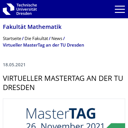
Zur Hauptnavigation springen
Zur Suche springen
Zum Inhalt springen
Fakultät Mathematik
Breadcrumb-Menü
Startseite
Die Fakultät
News
Virtueller MasterTag an der TU Dresden
18.05.2021
VIRTUELLER MASTERTAG AN DER TU
DRESDEN