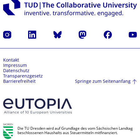
Instagram
LinkedIn
Bluesky
Mastodon
Facebook
Yout
Kontakt
Impressum
Datenschutz
Transparenzgesetz
Springe zum Seitenanfang
Barrierefreiheit
Die TU Dresden wird auf Grundlage des vom Sächsischen Landtag
beschlossenen Haushalts aus Steuermitteln mitfinanziert.