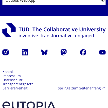
Instagram
LinkedIn
Bluesky
Mastodon
Facebook
Yout
Kontakt
Impressum
Datenschutz
Transparenzgesetz
Springe zum Seitenanfang
Barrierefreiheit