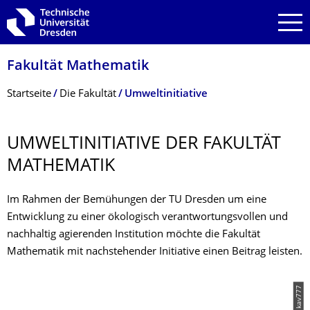
Zur Hauptnavigation springen
Zur Suche springen
Zum Inhalt springen
Fakultät Mathematik
Breadcrumb-Menü
Startseite
Die Fakultät
Umweltinitiative
UMWELTINITIATI­VE DER FAKULTÄT
MATHEMATIK
Im Rahmen der Bemühungen der TU Dresden um eine
Entwicklung zu einer ökologisch verantwortungsvollen und
nachhaltig agierenden Institution möchte die Fakultät
Mathematik mit nachstehender Initiative einen Beitrag leisten.