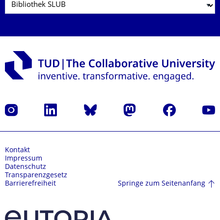
Instagram
LinkedIn
Bluesky
Mastodon
Facebook
Yout
Kontakt
Impressum
Datenschutz
Transparenzgesetz
Springe zum Seitenanfang
Barrierefreiheit