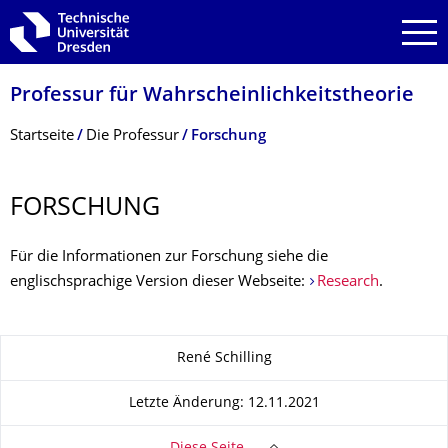
Zur Hauptnavigation springen
Zur Suche springen
Zum Inhalt springen
Professur für Wahrscheinlich­keitstheorie
Breadcrumb-Menü
Startseite
Die Professur
Forschung
FORSCHUNG
Für die Informationen zur Forschung siehe die
englischsprachige Version dieser Webseite:
Research
.
Zu dieser Seite
René Schilling
Letzte Änderung: 12.11.2021