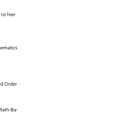
ist hier
thematics
ond Order
Math-Ba-