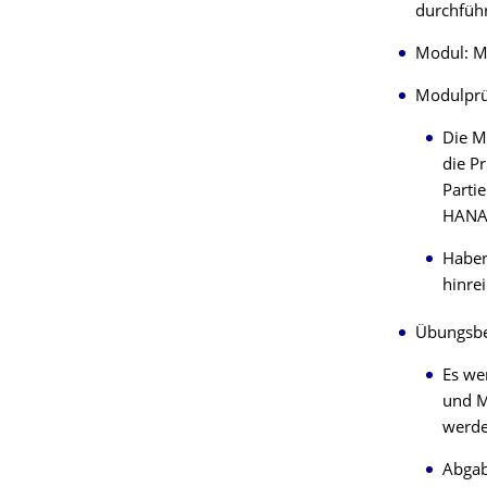
durchfüh
Modul: 
Modulpr
Die M
die P
Parti
HANA 
Haben
hinre
Übungsbe
Es we
und M
werde
Abgab