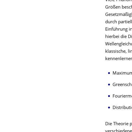
Viele Phänom
Größen besch
Gesetzmäßigk
durch partiel
Einführung in
hierbei die D
Wellengleich
klassische, 
kennenlerne
Maximums
Greensch
Fourierm
Distribut
Die Theorie p
verschiedene