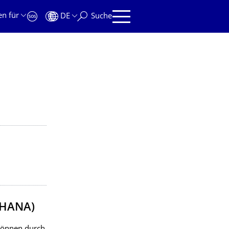
en für
DE
Suche
A HANA)