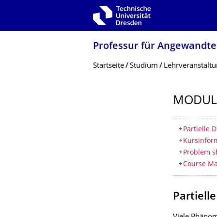
Zur Hauptnavigation springen
Zur Suche springen
Zum Inhalt springen
Professur für Angewandte
Breadcrumb-Menü
Startseite
Studium
Lehrveranstalt
MODUL
Inhaltsv
Partielle 
Kursinfor
Problem s
Course Ma
Partiell