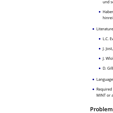
und s
Haben
hinre
Literature
L.C. 
J. Jos
J. Wlo
D. Gil
Language
Required
MINT or a
Problem