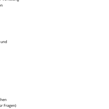
en
r und
chen
ür Fragen)