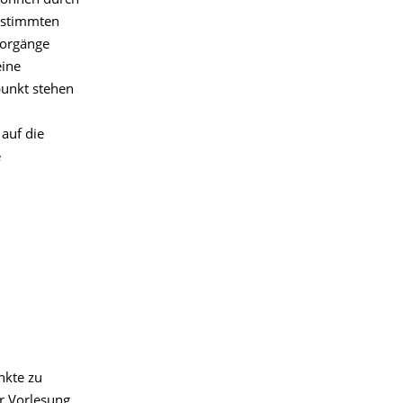
können durch
estimmten
Vorgänge
eine
lpunkt stehen
auf die
e
nkte zu
r Vorlesung