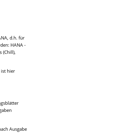
NA, d.h. für
rden: HANA -
(Chill),
ist hier
gsblätter
fgaben
 nach Ausgabe