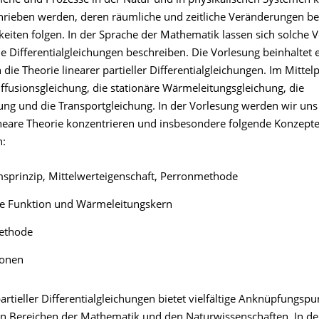
ene und Prozesse in der Natur und in physikalischen Systemen 
rieben werden, deren räumliche und zeitliche Veränderungen b
eiten folgen. In der Sprache der Mathematik lassen sich solche 
le Differentialgleichungen beschreiben. Die Vorlesung beinhaltet 
 die Theorie linearer partieller Differentialgleichungen. Im Mitte
iffusionsgleichung, die stationäre Wärmeleitungsgleichung, die
ung und die Transportgleichung. In der Vorlesung werden wir uns 
lineare Theorie konzentrieren und insbesondere folgende Konzept
n:
prinzip, Mittelwerteigenschaft, Perronmethode
e Funktion und Wärmeleitungskern
ethode
ionen
artieller Differentialgleichungen bietet vielfältige Anknüpfungspu
n Bereichen der Mathematik und den Naturwissenschaften. In de