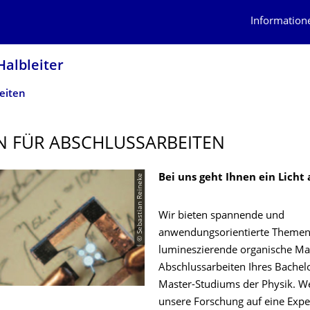
Information
Halbleiter
eiten
 FÜR ABSCHLUSSARBEI­TEN
© Sebastian Reineke
Bei uns geht Ihnen ein Licht 
Wir bieten spannende und
anwendungsorientierte Theme
lumineszierende organische Mat
Abschlussarbeiten Ihres Bachel
Master-Studiums der Physik. We
unsere Forschung auf eine Exper