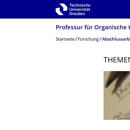
Zur Hauptnavigation springen
Zur Suche springen
Zum Inhalt springen
Professur für Organische 
Breadcrumb-Menü
Startseite
Forschung
Abschlussarb
THEMEN