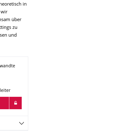
heoretisch in
 wir
insam über
tings zu
ssen und
gewandte
eiter