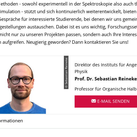
Methoden - sowohl experimentell in der Spektroskopie also auch t
imulation - stützt und sich kontinuierlich weiterentwickelt, bieten
 Gespräche für interessierte Studierende, bei denen wir uns geme
estellungen austauschen. Dabei ist es uns wichtig, Forschungsset
 nicht nur zu unseren Projekten passen, sondern auch Ihre Intere
aufgreifen. Neugierig geworden? Dann kontaktieren Sie uns!
© Sebastian Reineke
Direktor des Instituts für An
Physik
Name
Prof. Dr.
Sebastian
Reineke
Professor für Organische Halbl
E-MAIL SENDEN
ormationen