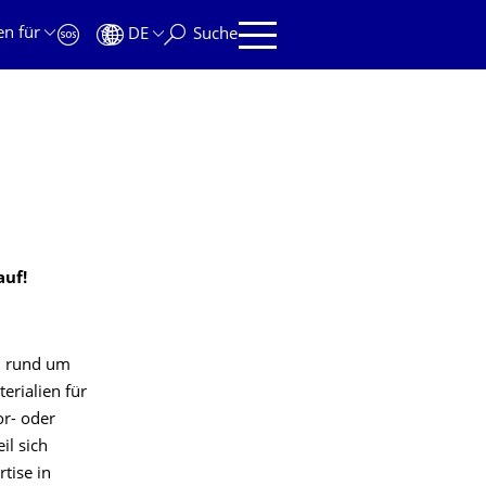
en für
DE
Suche
auf!
n rund um
erialien für
or- oder
il sich
tise in