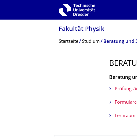
Zur Hauptnavigation springen
Zur Suche springen
Zum Inhalt springen
Fakultät Physik
Breadcrumb-Menü
Startseite
Studium
Beratung und S
BERATU
Beratung un
Prüfungsä
Formularc
Lernraum 