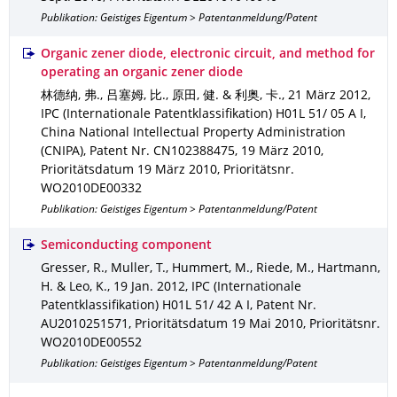
Publikation: Geistiges Eigentum > Patentanmeldung/Patent
Organic zener diode, electronic circuit, and method for
operating an organic zener diode
林德纳, 弗., 吕塞姆, 比., 原田, 健. & 利奥, 卡.
,
21 März 2012
,
IPC (Internationale Patentklassifikation) H01L 51/ 05 A I
,
China National Intellectual Property Administration
(CNIPA)
,
Patent Nr. CN102388475
,
19 März 2010
,
Prioritätsdatum 19 März 2010
,
Prioritätsnr.
WO2010DE00332
Publikation: Geistiges Eigentum > Patentanmeldung/Patent
Semiconducting component
Gresser, R., Muller, T., Hummert, M., Riede, M., Hartmann,
H. & Leo, K.
,
19 Jan. 2012
,
IPC (Internationale
Patentklassifikation) H01L 51/ 42 A I
,
Patent Nr.
AU2010251571
,
Prioritätsdatum 19 Mai 2010
,
Prioritätsnr.
WO2010DE00552
Publikation: Geistiges Eigentum > Patentanmeldung/Patent