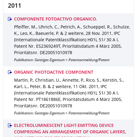
2011
COMPONENTE FOTOACTIVO ORGANICO.
Pfeiffer, M., Uhrich, C., Petrich, A., Schueppel, R., Schulze,
K., Leo, K., Baeuerle, P. & 2 weitere
,
28 Nov. 2011
,
IPC
(Internationale Patentklassifikation) H01L 51/ 30 A I
,
Patent Nr. ES2369249T
,
Prioritätsdatum 4 März 2005
,
Prioritätsnr. DE20051010978
Publikation: Geistiges Eigentum > Patentanmeldung/Patent
ORGANIC PHOTOACTIVE COMPONENT
Martin, P., Christian, U., Annette, P., Rico, S., Kerstin, S.,
Karl, L., Peter, B. & 2 weitere
,
11 Okt. 2011
,
IPC
(Internationale Patentklassifikation) H01L 51/ 30 A I
,
Patent Nr. PT1861886E
,
Prioritätsdatum 4 März 2005
,
Prioritätsnr. DE20051010978
Publikation: Geistiges Eigentum > Patentanmeldung/Patent
ELECTROLUMINESCENT LIGHT-EMITTING DEVICE
COMPRISING AN ARRANGEMENT OF ORGANIC LAYERS,