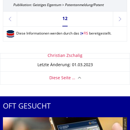
Publikation: Geistiges Eigentum > Patentanmeldung/Patent
Seite 12, aktuell ausgewählt
12
zurück
weite
Diese Informationen werden durch das
FIS
bereitgestellt.
Zu dieser Seite
Christian Zschalig
Letzte Änderung: 01.03.2023
Diese Seite …
OFT GESUCHT
© placit