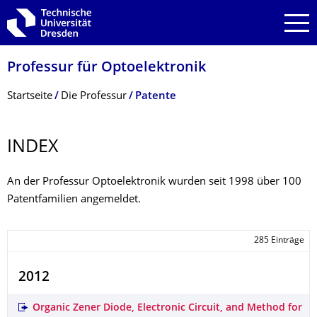
Zur Hauptnavigation springen
Zur Suche springen
Zum Inhalt springen
Professur für Optoelektronik
Breadcrumb-Menü
Startseite
Die Professur
Patente
INDEX
An der Professur Optoelektronik wurden seit 1998 über 100
Patentfamilien angemeldet.
285 Einträge
2012
Organic Zener Diode, Electronic Circuit, and Method for