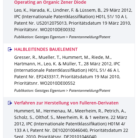
Operating an Organic Zener Diode
Leo, K., Harada, K., Lindner, F. & Lüssem, B.
,
29 März 2012
,
IPC (Internationale Patentklassifikation) H01L 51/ 10 A I
,
Patent Nr. US2012075013
,
Prioritätsdatum 19 März 2010
,
Prioritätsnr. WO2010DE00332
Publikation: Geistiges Eigentum > Patentanmeldung/Patent
HALBLEITENDES BAUELEMENT
Gresser, R., Mueller, T., Hummert, M., Riede, M.,
Hartmann, H., Leo, K. & Müller, T.
,
28 März 2012
,
IPC
(Internationale Patentklassifikation) H01L 51/ 46 A I
,
Patent Nr. EP2433317
,
Prioritätsdatum 19 Mai 2010
,
Prioritätsnr. WO2010DE00552
Publikation: Geistiges Eigentum > Patentanmeldung/Patent
Verfahren zur Herstellung von Fulleren-Derivaten
Hummert, M., Hermenau, M., Meerheim, R., Petrich, A.,
Scholz, S., Olthof, S., Meerheim, R. & 1 weitere
,
22 März
2012
,
IPC (Internationale Patentklassifikation) H01M 4/
133 A I
,
Patent Nr. DE102010046040
,
Prioritätsdatum 22
Sept. 2010
,
Prioritätsnr. DE20101046040