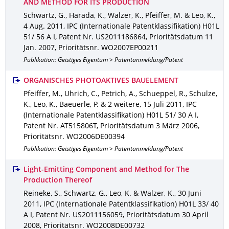
AND METHOD FOR ITS PRODUCTION
Schwartz, G., Harada, K., Walzer, K., Pfeiffer, M. & Leo, K.
,
4 Aug. 2011
,
IPC (Internationale Patentklassifikation) H01L
51/ 56 A I
,
Patent Nr. US2011186864
,
Prioritätsdatum 11
Jan. 2007
,
Prioritätsnr. WO2007EP00211
Publikation: Geistiges Eigentum > Patentanmeldung/Patent
ORGANISCHES PHOTOAKTIVES BAUELEMENT
Pfeiffer, M., Uhrich, C., Petrich, A., Schueppel, R., Schulze,
K., Leo, K., Baeuerle, P. & 2 weitere
,
15 Juli 2011
,
IPC
(Internationale Patentklassifikation) H01L 51/ 30 A I
,
Patent Nr. AT515806T
,
Prioritätsdatum 3 März 2006
,
Prioritätsnr. WO2006DE00394
Publikation: Geistiges Eigentum > Patentanmeldung/Patent
Light-Emitting Component and Method for The
Production Thereof
Reineke, S., Schwartz, G., Leo, K. & Walzer, K.
,
30 Juni
2011
,
IPC (Internationale Patentklassifikation) H01L 33/ 40
A I
,
Patent Nr. US2011156059
,
Prioritätsdatum 30 April
2008
,
Prioritätsnr. WO2008DE00732