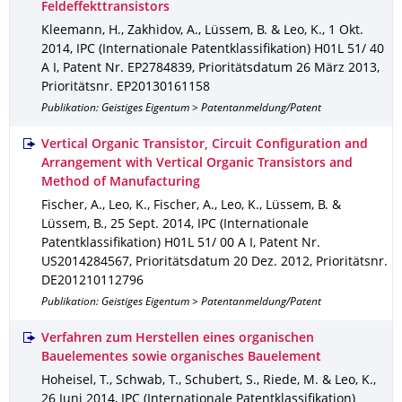
Feldeffekttransistors
Kleemann, H., Zakhidov, A., Lüssem, B. & Leo, K.
,
1 Okt.
2014
,
IPC (Internationale Patentklassifikation) H01L 51/ 40
A I
,
Patent Nr. EP2784839
,
Prioritätsdatum 26 März 2013
,
Prioritätsnr. EP20130161158
Publikation: Geistiges Eigentum > Patentanmeldung/Patent
Vertical Organic Transistor, Circuit Configuration and
Arrangement with Vertical Organic Transistors and
Method of Manufacturing
Fischer, A., Leo, K., Fischer, A., Leo, K., Lüssem, B. &
Lüssem, B.
,
25 Sept. 2014
,
IPC (Internationale
Patentklassifikation) H01L 51/ 00 A I
,
Patent Nr.
US2014284567
,
Prioritätsdatum 20 Dez. 2012
,
Prioritätsnr.
DE201210112796
Publikation: Geistiges Eigentum > Patentanmeldung/Patent
Verfahren zum Herstellen eines organischen
Bauelementes sowie organisches Bauelement
Hoheisel, T., Schwab, T., Schubert, S., Riede, M. & Leo, K.
,
26 Juni 2014
,
IPC (Internationale Patentklassifikation)