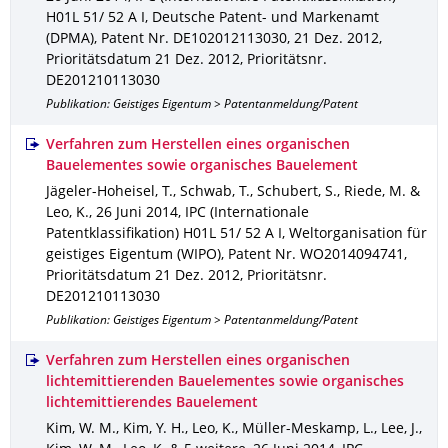
H01L 51/ 52 A I
,
Deutsche Patent- und Markenamt
(DPMA)
,
Patent Nr. DE102012113030
,
21 Dez. 2012
,
Prioritätsdatum 21 Dez. 2012
,
Prioritätsnr.
DE201210113030
Publikation: Geistiges Eigentum > Patentanmeldung/Patent
Verfahren zum Herstellen eines organischen
Bauelementes sowie organisches Bauelement
Jägeler-Hoheisel, T., Schwab, T., Schubert, S., Riede, M. &
Leo, K.
,
26 Juni 2014
,
IPC (Internationale
Patentklassifikation) H01L 51/ 52 A I
,
Weltorganisation für
geistiges Eigentum (WIPO)
,
Patent Nr. WO2014094741
,
Prioritätsdatum 21 Dez. 2012
,
Prioritätsnr.
DE201210113030
Publikation: Geistiges Eigentum > Patentanmeldung/Patent
Verfahren zum Herstellen eines organischen
lichtemittierenden Bauelementes sowie organisches
lichtemittierendes Bauelement
Kim, W. M., Kim, Y. H., Leo, K., Müller-Meskamp, L., Lee, J.,