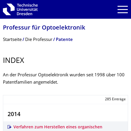
Zur Hauptnavigation springen
Zur Suche springen
Zum Inhalt springen
Professur für Optoelektronik
Breadcrumb-Menü
Startseite
Die Professur
Patente
INDEX
An der Professur Optoelektronik wurden seit 1998 über 100
Patentfamilien angemeldet.
285 Einträge
2014
Verfahren zum Herstellen eines organischen