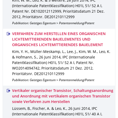
Kim, W. M., Leo, K. & 5 weitere
,
26 Juni 2014
,
IPC
(Internationale Patentklassifikation) H01L 51/ 52 A I
,
Patent Nr. DE102012112999
,
Prioritätsdatum 21 Dez.
2012
,
Prioritätsnr. DE201210112999
Publikation: Geistiges Eigentum > Patentanmeldung/Patent
VERFAHREN ZUM HERSTELLEN EINES ORGANISCHEN
LICHTEMITTIERENDEN BAUELEMENTES UND
ORGANISCHES LICHTEMITTIERENDES BAUELEMENT
Kim, Y. H., Müller-Meskamp, L., Lee, J., Kim, W. M., Leo, K.
& Hofmann, S.
,
26 Juni 2014
,
IPC (Internationale
Patentklassifikation) H01L 51/ 52 A I
,
Patent Nr.
WO2014094742
,
Prioritätsdatum 21 Dez. 2012
,
Prioritätsnr. DE201210112999
Publikation: Geistiges Eigentum > Patentanmeldung/Patent
Vertikaler organischer Transistor, Schaltungsanordnung
und Anordnung mit vertikalem organischen Transistor
sowie Verfahren zum Herstellen
Lüssem, B., Fischer, A. & Leo, K.
,
26 Juni 2014
,
IPC
(Internationale Patentklassifikation) H01L 51/ 40 A I
,