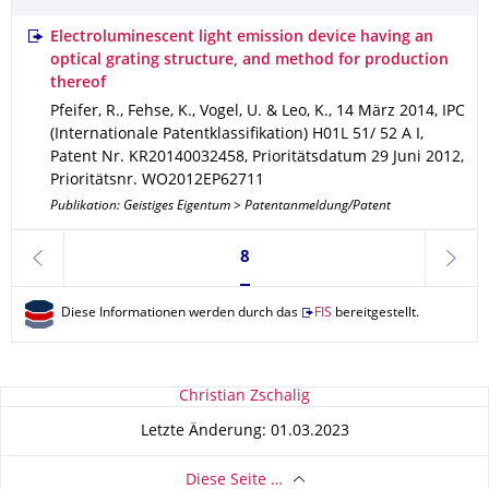
Electroluminescent light emission device having an
optical grating structure, and method for production
thereof
Pfeifer, R., Fehse, K., Vogel, U. & Leo, K.
,
14 März 2014
,
IPC
(Internationale Patentklassifikation) H01L 51/ 52 A I
,
Patent Nr. KR20140032458
,
Prioritätsdatum 29 Juni 2012
,
Prioritätsnr. WO2012EP62711
Publikation: Geistiges Eigentum > Patentanmeldung/Patent
Seite 8, aktuell ausgewählt
8
zurück
weite
Diese Informationen werden durch das
FIS
bereitgestellt.
Zu dieser Seite
Christian Zschalig
Letzte Änderung: 01.03.2023
Diese Seite …