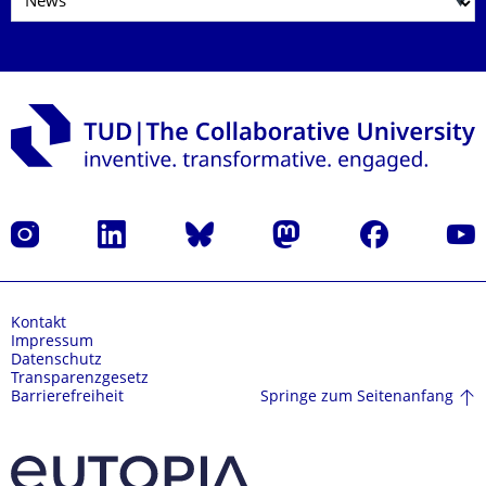
Instagram
LinkedIn
Bluesky
Mastodon
Facebook
Yout
Kontakt
Impressum
Datenschutz
Transparenzgesetz
Springe zum Seitenanfang
Barrierefreiheit