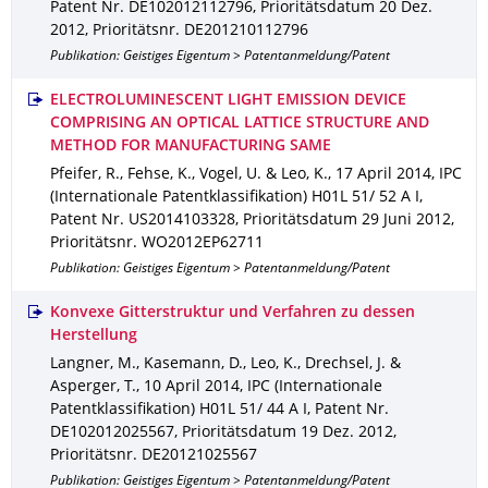
Patent Nr. DE102012112796
,
Prioritätsdatum 20 Dez.
2012
,
Prioritätsnr. DE201210112796
Publikation: Geistiges Eigentum > Patentanmeldung/Patent
ELECTROLUMINESCENT LIGHT EMISSION DEVICE
COMPRISING AN OPTICAL LATTICE STRUCTURE AND
METHOD FOR MANUFACTURING SAME
Pfeifer, R., Fehse, K., Vogel, U. & Leo, K.
,
17 April 2014
,
IPC
(Internationale Patentklassifikation) H01L 51/ 52 A I
,
Patent Nr. US2014103328
,
Prioritätsdatum 29 Juni 2012
,
Prioritätsnr. WO2012EP62711
Publikation: Geistiges Eigentum > Patentanmeldung/Patent
Konvexe Gitterstruktur und Verfahren zu dessen
Herstellung
Langner, M., Kasemann, D., Leo, K., Drechsel, J. &
Asperger, T.
,
10 April 2014
,
IPC (Internationale
Patentklassifikation) H01L 51/ 44 A I
,
Patent Nr.
DE102012025567
,
Prioritätsdatum 19 Dez. 2012
,
Prioritätsnr. DE20121025567
Publikation: Geistiges Eigentum > Patentanmeldung/Patent