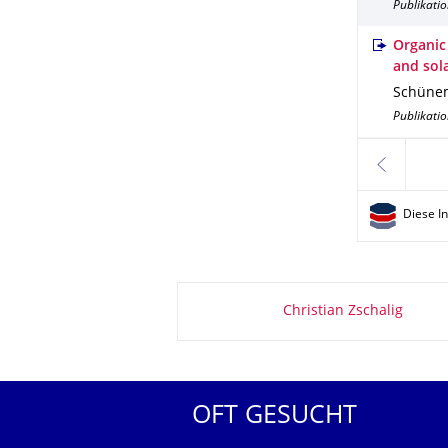
Publikatio
Organic
and sol
Schünem
Publikatio
zurück
Diese I
Zu dieser Seite
Christian Zschalig
OFT GESUCHT