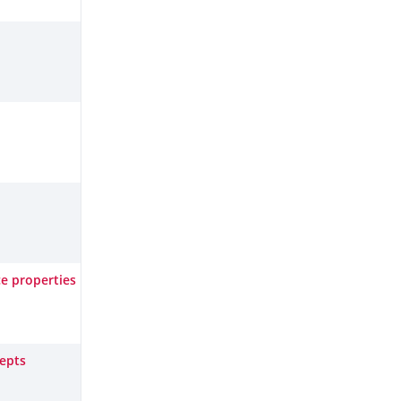
ce properties
cepts