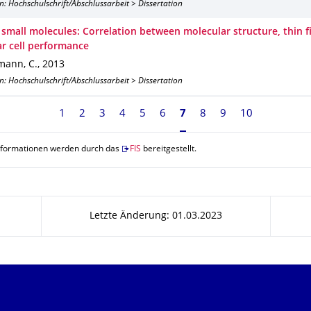
n: Hochschulschrift/Abschlussarbeit > Dissertation
 small molecules: Correlation between molecular structure, thin 
ar cell performance
ann, C.
,
2013
n: Hochschulschrift/Abschlussarbeit > Dissertation
1
2
3
4
5
6
Seite 7, aktuell ausgewäh
7
8
9
10
nformationen werden durch das
FIS
bereitgestellt.
Letzte Änderung: 01.03.2023