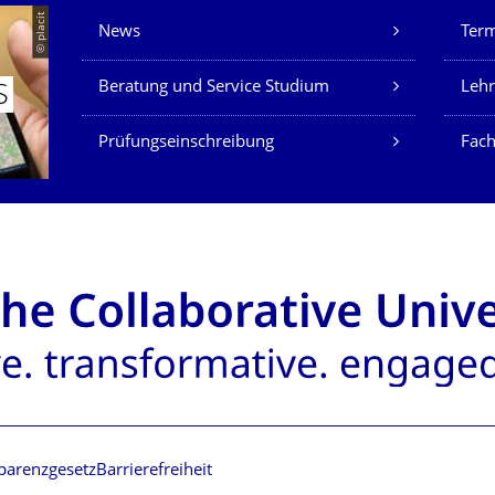
Unsere Dienste
© placit
News
Ter
Beratung und Service Studium
Lehr
S
Prüfungseinschreibung
Fach
parenzgesetz
Barrierefreiheit