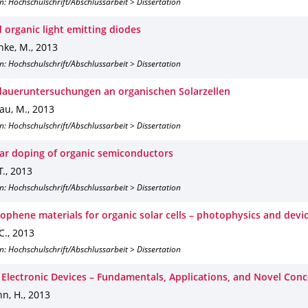
n: Hochschulschrift/Abschlussarbeit > Dissertation
 organic light emitting diodes
ke, M.
,
2013
n: Hochschulschrift/Abschlussarbeit > Dissertation
aueruntersuchungen an organischen Solarzellen
au, M.
,
2013
n: Hochschulschrift/Abschlussarbeit > Dissertation
ar doping of organic semiconductors
T.
,
2013
n: Hochschulschrift/Abschlussarbeit > Dissertation
iophene materials for organic solar cells – photophysics and devi
C.
,
2013
n: Hochschulschrift/Abschlussarbeit > Dissertation
 Electronic Devices – Fundamentals, Applications, and Novel Con
n, H.
,
2013