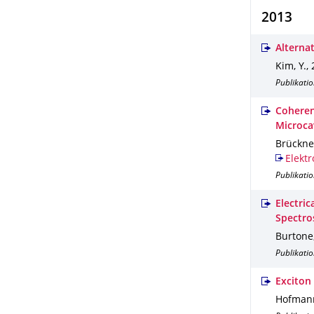
2013
Alterna
Kim, Y.
,
Publikatio
Coheren
Microca
Brückner
Elektr
Publikatio
Electric
Spectro
Burtone,
Publikatio
Exciton
Hofmann