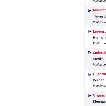
Publikatio
Inverted
Thomsch
Publikatio
Lebensd
Hermen
Publikatio
Molecul
Menke, 
Publikatio
Oligoth
Körner, 
Publikatio
Organic
Kleeman