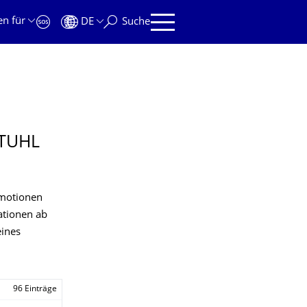
en für
DE
Suche
TUHL
omotionen
ationen ab
eines
96 Einträge