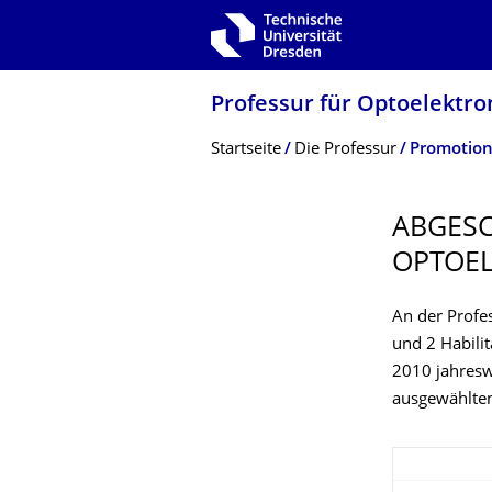
Zur Hauptnavigation springen
Zur Suche springen
Zum Inhalt springen
Professur für Optoelektro
Breadcrumb-Menü
Startseite
Die Professur
Promotio
ABGES
OPTOEL
An der Profe
und 2 Habilit
2010 jahresw
ausgewählten