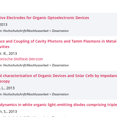
tive Electrodes for Organic Optoelectronic Devices
2013
n: Hochschulschrift/Abschlussarbeit > Dissertation
ce and Coupling of Cavity Photons and Tamm Plasmons in Metal
vities
, R.
,
2013
onische (Volltext-)Version
n: Hochschulschrift/Abschlussarbeit > Dissertation
al characterization of Organic Devices and Solar Cells by Impedan
scopy
 L.
,
2013
n: Hochschulschrift/Abschlussarbeit > Dissertation
 dynamics in white organic light-emitting diodes comprising tripl
, S.
,
2013