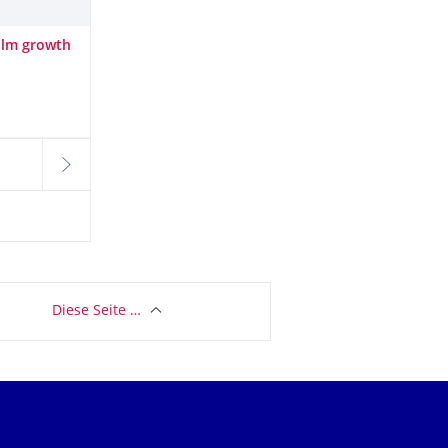
film growth
lt
weiter
Diese Seite …