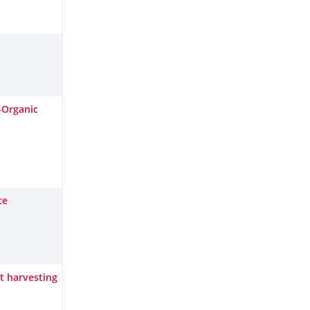
-Organic
ce
et harvesting