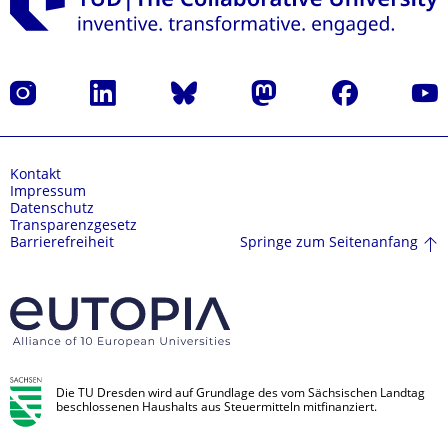
Instagram
LinkedIn
Bluesky
Mastodon
Facebook
Yout
Kontakt
Impressum
Datenschutz
Transparenzgesetz
Springe zum Seitenanfang
Barrierefreiheit
Die TU Dresden wird auf Grundlage des vom Sächsischen Landtag
beschlossenen Haushalts aus Steuermitteln mitfinanziert.