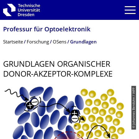
Zur Hauptnavigation springen
Zur Suche springen
Zum Inhalt springen
Professur für Optoelektronik
Breadcrumb-Menü
Startseite
Forschung
OSens
Grundlagen
GRUNDLAGEN ORGANISCHER
DONOR-AKZEPTOR-KOMPLEXE
© Johannes Benduhn / IAPP