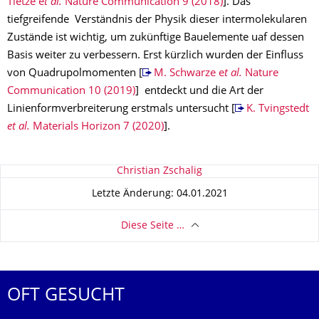
Tietze e
t al.
Nature Communication 9 (2018)
]. Das
tiefgreifende Verständnis der Physik dieser intermolekularen
Zustände ist wichtig, um zukünftige Bauelemente uaf dessen
Basis weiter zu verbessern. Erst kürzlich wurden der Einfluss
von Quadrupolmomenten [
M. Schwarze e
t al.
Nature
Communication 10 (2019)
] entdeckt und die Art der
Linienformverbreiterung erstmals untersucht [
K. Tvingstedt
et al.
Materials Horizon 7 (2020)
].
Zu dieser Seite
Christian Zschalig
Letzte Änderung: 04.01.2021
Diese Seite …
OFT GESUCHT