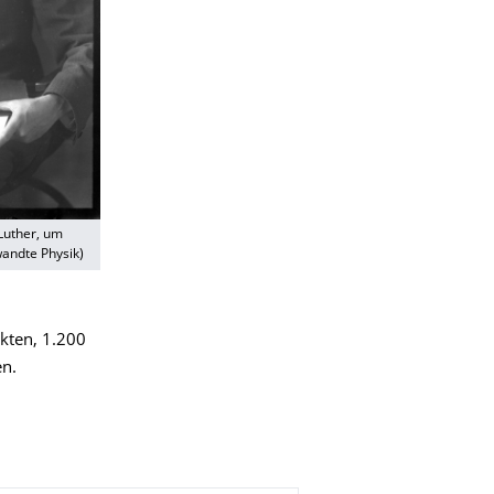
 Luther, um
wandte Physik)
kten, 1.200
en.