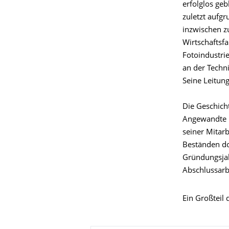
erfolglos geb
zuletzt aufgr
inzwischen 
Wirtschaftsf
Fotoindustrie
an der Techn
Seine Leitun
Die Geschicht
Angewandte P
seiner Mitarb
Beständen dok
Gründungsjah
Abschlussarb
Ein Großteil 