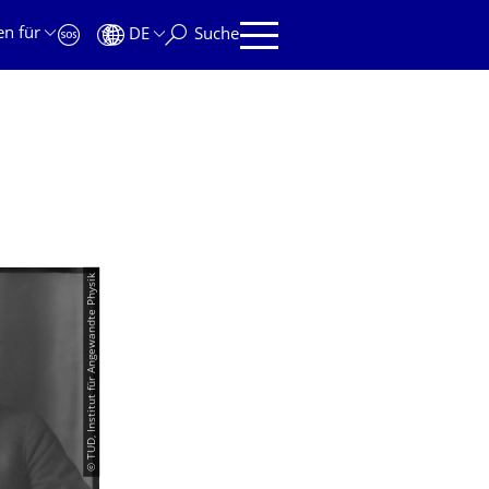
en für
DE
Suche
© TUD, Institut für Angewandte Physik