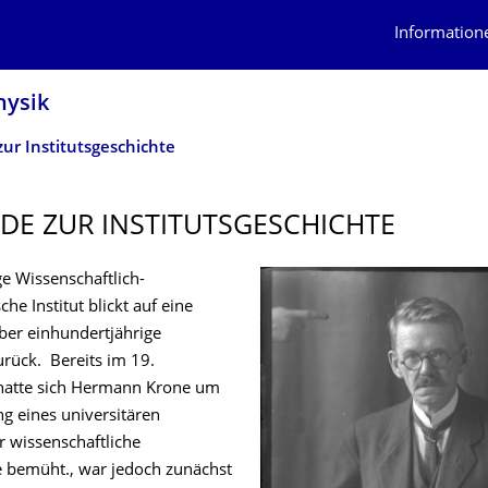
Information
hysik
ur Institutsgeschichte
DE ZUR INSTITUTSGE­SCHICHTE
e Wissenschaftlich-
he Institut blickt auf eine
ber einhundertjährige
urück. Bereits im 19.
hatte sich Hermann Krone um
ng eines universitären
r wissenschaftliche
 bemüht., war jedoch zunächst