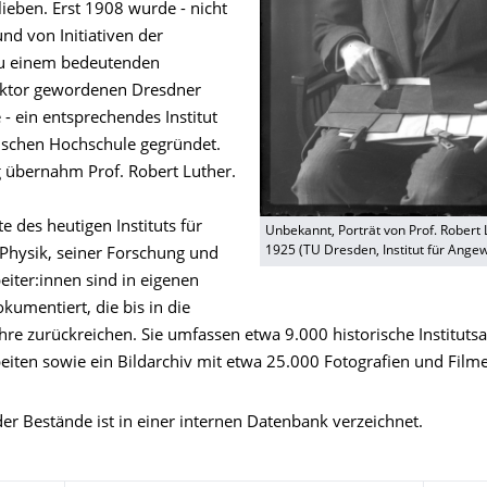
lieben. Erst 1908 wurde - nicht
und von Initiativen der
zu einem bedeutenden
aktor gewordenen Dresdner
 - ein entsprechendes Institut
ischen Hochschule gegründet.
g übernahm Prof. Robert Luther.
e des heutigen Instituts für
Unbekannt, Porträt von Prof. Robert
1925 (TU Dresden, Institut für Ange
hysik, seiner Forschung und
eiter:innen sind in eigenen
umentiert, die bis in die
re zurückreichen. Sie umfassen etwa 9.000 historische Institutsa
eiten sowie ein Bildarchiv mit etwa 25.000 Fotografien und Film
der Bestände ist in einer internen Datenbank verzeichnet.