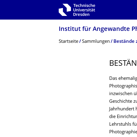
Zur Hauptnavigation springen
Zur Suche springen
Zum Inhalt springen
Institut für Angewandte P
Breadcrumb-Menü
Startseite
Sammlungen
Bestände z
BESTÄN
Das ehemalig
Photographisc
inzwischen ü
Geschichte z
Jahrhundert 
die Einrichtu
Lehrstuhls fü
Photographie