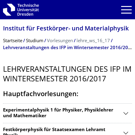
Zur Hauptnavigation springen
Zur Suche springen
Zum Inhalt springen
Institut für Festkörper- und Materialphysik
Breadcrumb-Menü
Startseite
Studium
Vorlesungen
lehre_ws_16_17
Lehrveranstaltungen des IFP im Wintersemester 2016/2017
LEHRVERANSTAL­TUNGEN DES IFP IM
WINTERSEMESTER 2016/2017
Hauptfachvorlesungen:
Experimentalphysik 1 für Physiker, Physiklehrer
und Mathematiker
Festkörperphysik für Staatsexamen Lehramt