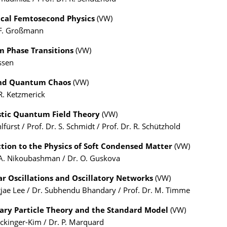
ical Femtosecond Physics
(VW)
 F. Großmann
 Phase Transitions
(VW)
nssen
nd Quantum Chaos
(VW)
 R. Ketzmerick
stic Quantum Field Theory
(VW)
lfürst / Prof. Dr. S. Schmidt / Prof. Dr. R. Schützhold
tion to the Physics of Soft Condensed Matter
(VW)
 A. Nikoubashman / Dr. O. Guskova
r Oscillations and Oscillatory Networks
(VW)
jae Lee / Dr. Subhendu Bhandary / Prof. Dr. M. Timme
ary Particle Theory and the Standard Model
(VW)
öckinger-Kim / Dr. P. Marquard