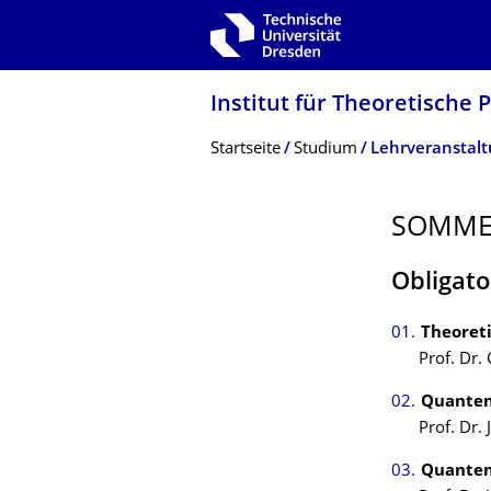
Zur Hauptnavigation springen
Zur Suche springen
Zum Inhalt springen
Institut für Theoretische 
Breadcrumb-Menü
Startseite
Studium
Lehrveranstal
SOMME
Obligato
Theoret
Prof. Dr. 
Quanten
Prof. Dr.
Quanten