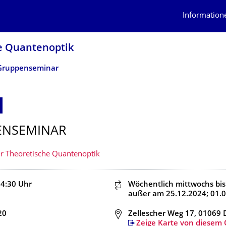
Information
he Quantenoptik
Gruppenseminar
ENSEMINAR
ür Theoretische Quantenoptik
14:30
Uhr
Dieser Termin wiederholt s
Wöchentlich mittwochs
bi
außer am 25.12.2024; 01.
20
Adresse
Zellescher Weg 17, 01069
Zeige Karte von diesem 