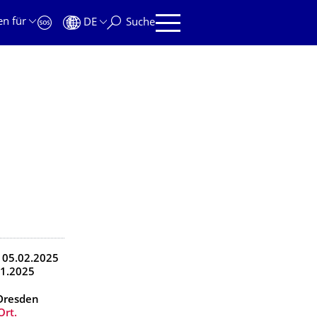
en für
DE
Suche
ich
s 05.02.2025
01.2025
 Dresden
Ort.