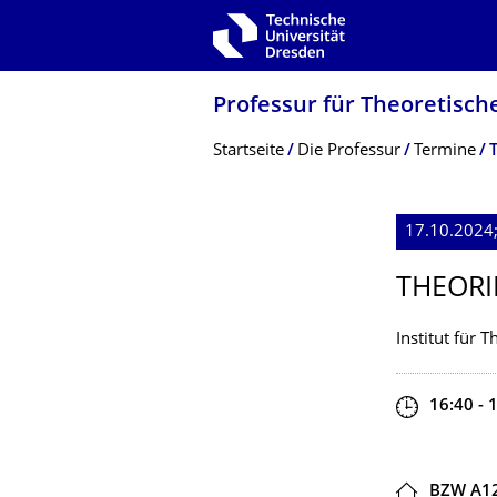
Zur Hauptnavigation springen
Zur Suche springen
Zum Inhalt springen
Professur für Theoretisc
Breadcrumb-Menü
Startseite
Die Professur
Termine
17.10.2024
THEORI
Institut für 
Zeit
16:40 - 
Ort
BZW A1