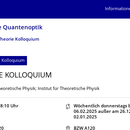
Information
he Quantenoptik
Theorie Kolloquium
; Kolloquium
E KOLLOQUIUM
Theoretische Physik; Institut für Theoretische Physik
18:10
Uhr
Dieser Termin wiederholt s
Wöchentlich donnerstags
06.02.2025
außer am 26.1
02.01.2025
20
Adresse
BZW A120