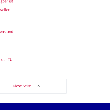
gbar ist
wellen
ür
hens und
 der TU
Diese Seite …