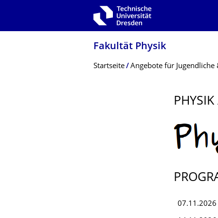
Zur Hauptnavigation springen
Zur Suche springen
Zum Inhalt springen
Fakultät Physik
Breadcrumb-Menü
Startseite
Angebote für Jugendliche 
PHYSIK
PROGRA
07.11.2026