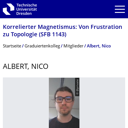
Zur Hauptnavigation springen
Zur Suche springen
Zum Inhalt springen
Korrelierter Magnetismus: Von Frustration
zu Topologie (SFB 1143)
Breadcrumb-Menü
Startseite
Graduiertenkolleg
Mitglieder
Albert, Nico
ALBERT, NICO
© @private