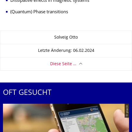
Dissipative effects in magnetic systems
(Quantum) Phase transitions
Zu dieser Seite
Solveig Otto
Letzte Änderung: 06.02.2024
Diese Seite …
OFT GESUCHT
© placit