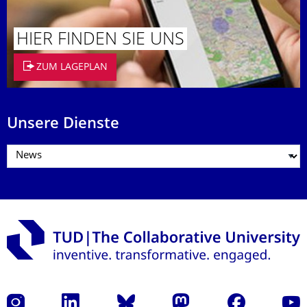
HIER FINDEN SIE UNS
ZUM LAGEPLAN
Unsere Dienste
Instagram
LinkedIn
Bluesky
Mastodon
Facebook
Yout