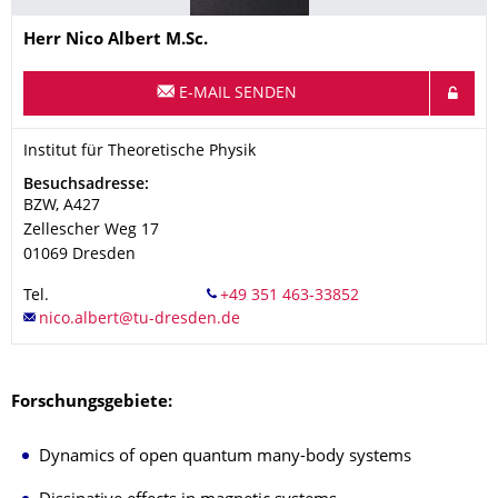
Name
Herr
Nico
Albert
M.Sc.
E-MAIL SENDEN
Organisationsname
Institut für Theoretische Physik
Institut für Theoretische Physik
Adresse
Besuchsadresse:
BZW, A427
Zellescher Weg 17
01069
Dresden
Tel.
Forschungsgebiete:
Dynamics of open quantum many-body systems